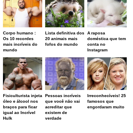
Corpo humano :
Lista definitiva dos
A raposa
Os 10 recordes
20 animais mais
doméstica que tem
mais incríveis do
fofos do mundo
conta no
mundo
Instagram
Fisiculturista injeta
Pessoas incríveis
Irreconhecíveis! 25
óleo e álcool nos
que você não vai
famosos que
braços para ficar
acreditar que
engordaram muito
igual ao Incrível
existem de
Hulk
verdade
page served in 0.001s (0,4)