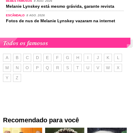
BEBÉS FAMOSOS
8 AGO. 2026
Melanie Lynskey está mesmo grávida, garante revista
ESCÂNDALO
8 AGO. 2026
Fotos de nus de Melanie Lynskey vazaram na internet
Todos os famosos
A
B
C
D
E
F
G
H
I
J
K
L
M
N
O
P
Q
R
S
T
U
V
W
X
Y
Z
Recomendado para você