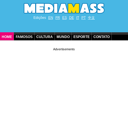
Edições
EN
FR
ES
DE
IT
PT
中文
HOME
FAMOSOS
CULTURA
MUNDO
ESPORTE
CONTATO