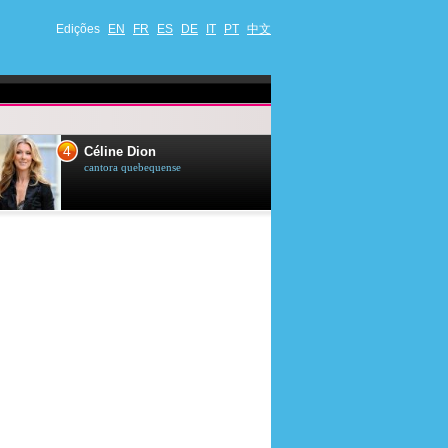
Edições
EN
FR
ES
DE
IT
PT
中文
4
5
Céline Dion
Ana Maria Br
cantora quebequense
apresentadora de t
jornalista brasileir