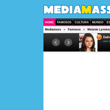
HOME
FAMOSOS
CULTURA
MUNDO
E
Mediamass
Famosos
Melanie Lynske
1
2
Jet Li
Dafn
ator chinês
atriz 