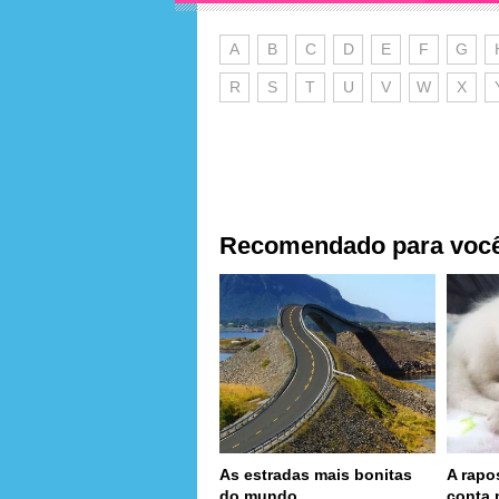
A
B
C
D
E
F
G
R
S
T
U
V
W
X
Recomendado para voc
As estradas mais bonitas
A rapo
do mundo
conta 