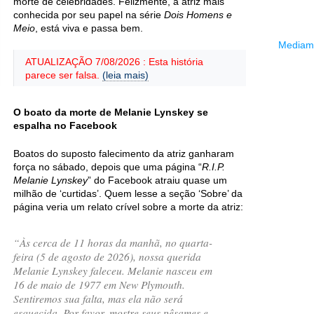
morte de celebridades. Felizmente, a atriz mais
conhecida por seu papel na série
Dois Homens e
Meio
, está viva e passa bem.
Mediama
ATUALIZAÇÃO 7/08/2026 : Esta história
parece ser falsa.
(leia mais)
O boato da morte de Melanie Lynskey se
espalha no Facebook
Boatos do suposto falecimento da atriz ganharam
força no sábado, depois que uma página “
R.I.P.
Melanie Lynskey
” do Facebook atraiu quase um
milhão de ‘curtidas’. Quem lesse a seção ‘Sobre’ da
página veria um relato crível sobre a morte da atriz:
“Às cerca de 11 horas da manhã, no quarta-
feira (5 de agosto de 2026), nossa querida
Melanie Lynskey faleceu. Melanie nasceu em
16 de maio de 1977 em New Plymouth.
Sentiremos sua falta, mas ela não será
esquecida. Por favor, mostre seus pêsames e