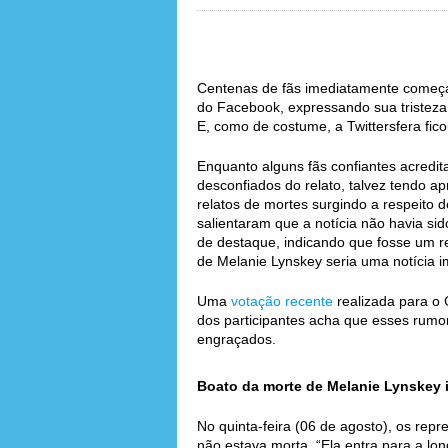
Centenas de fãs imediatamente começ
do Facebook, expressando sua tristeza 
E, como de costume, a Twittersfera fic
Enquanto alguns fãs confiantes acredit
desconfiados do relato, talvez tendo a
relatos de mortes surgindo a respeito 
salientaram que a notícia não havia s
de destaque, indicando que fosse um re
de Melanie Lynskey seria uma notícia i
Uma
votação recente
realizada para o 
dos participantes acha que esses rumo
engraçados.
Boato da morte de Melanie Lynskey ig
No quinta-feira (06 de agosto), os rep
não estava morta. “Ela entra para a lon