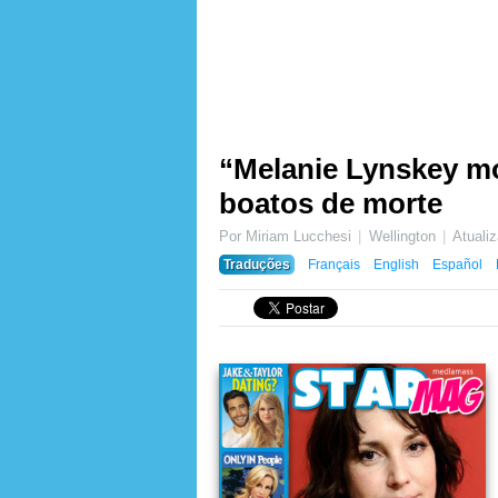
“Melanie Lynskey mor
boatos de morte
Por Miriam Lucchesi
Wellington
Atuali
Traduções
Français
English
Español