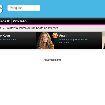
SPORTE
CONTATO
y
A atriz foi vítima de um boato na Internet
3
e Keen
Anahí
norte-americana
cantora, compositora et atriz
mexicana
page served in 0s (0,4)