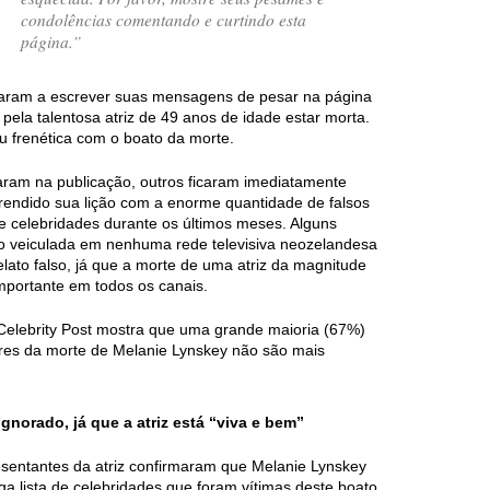
condolências comentando e curtindo esta
página.”
aram a escrever suas mensagens de pesar na página
pela talentosa atriz de 49 anos de idade estar morta.
ou frenética com o boato da morte.
aram na publicação, outros ficaram imediatamente
prendido sua lição com a enorme quantidade de falsos
de celebridades durante os últimos meses. Alguns
ido veiculada em nenhuma rede televisiva neozelandesa
lato falso, já que a morte de uma atriz da magnitude
mportante em todos os canais.
Celebrity Post mostra que uma grande maioria (67%)
res da morte de Melanie Lynskey não são mais
norado, já que a atriz está “viva e bem”
resentantes da atriz confirmaram que Melanie Lynskey
ga lista de celebridades que foram vítimas deste boato.