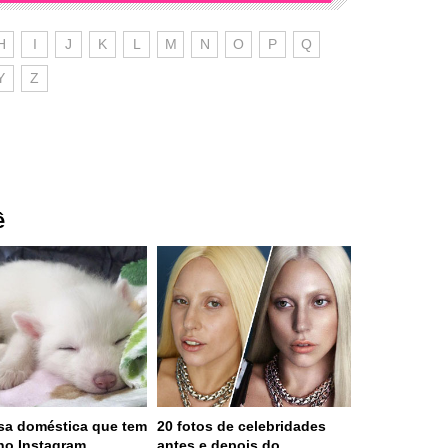
H
I
J
K
L
M
N
O
P
Q
Y
Z
ê
sa doméstica que tem
20 fotos de celebridades
no Instagram
antes e depois do