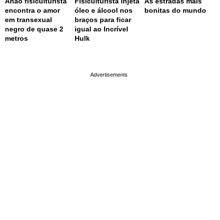
Anão fisiculturista
Fisiculturista injeta
As estradas mais
encontra o amor
óleo e álcool nos
bonitas do mundo
em transexual
braços para ficar
negro de quase 2
igual ao Incrível
metros
Hulk
page served in 0s (0,4)