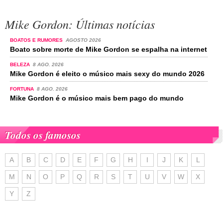
Mike Gordon: Últimas notícias
BOATOS E RUMORES
AGOSTO 2026
Boato sobre morte de Mike Gordon se espalha na internet
BELEZA
8 AGO. 2026
Mike Gordon é eleito o músico mais sexy do mundo 2026
FORTUNA
8 AGO. 2026
Mike Gordon é o músico mais bem pago do mundo
Todos os famosos
A
B
C
D
E
F
G
H
I
J
K
L
M
N
O
P
Q
R
S
T
U
V
W
X
Y
Z