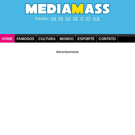
Edições
EN
FR
ES
DE
IT
PT
中文
HOME
FAMOSOS
CULTURA
MUNDO
ESPORTE
CONTATO