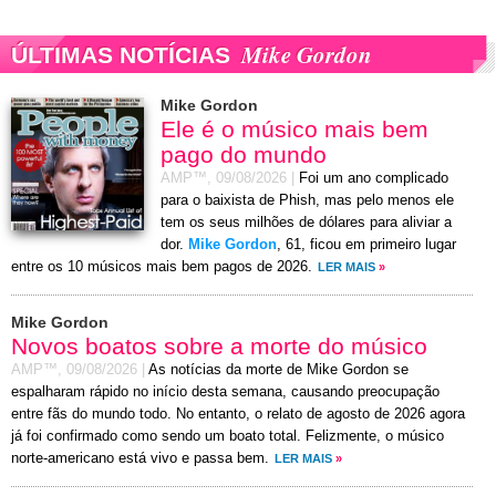
Mike Gordon
ÚLTIMAS NOTÍCIAS
Mike Gordon
Ele é o músico mais bem
pago do mundo
AMP™,
09/08/2026
|
Foi um ano complicado
para o baixista de Phish, mas pelo menos ele
tem os seus milhões de dólares para aliviar a
dor.
Mike Gordon
, 61, ficou em primeiro lugar
entre os 10 músicos mais bem pagos de 2026.
LER MAIS
»
Mike Gordon
Novos boatos sobre a morte do músico
AMP™,
09/08/2026
|
As notícias da morte de Mike Gordon se
espalharam rápido no início desta semana, causando preocupação
entre fãs do mundo todo. No entanto, o relato de agosto de 2026 agora
já foi confirmado como sendo um boato total. Felizmente, o músico
norte-americano está vivo e passa bem.
LER MAIS
»