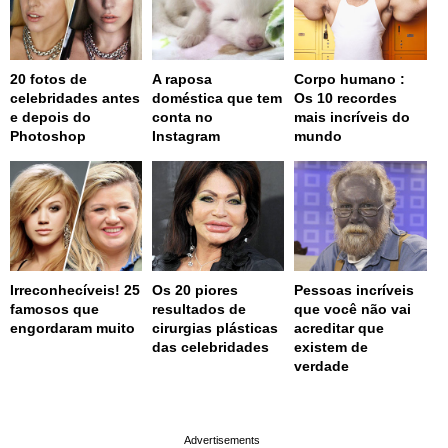
20 fotos de
A raposa
Corpo humano :
celebridades antes
doméstica que tem
Os 10 recordes
e depois do
conta no
mais incríveis do
Photoshop
Instagram
mundo
Irreconhecíveis! 25
Os 20 piores
Pessoas incríveis
famosos que
resultados de
que você não vai
engordaram muito
cirurgias plásticas
acreditar que
das celebridades
existem de
verdade
page served in 0.001s (0,4)