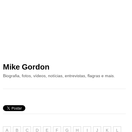
Mike Gordon
Biografia, fotos, vídeos, notícias, entrevistas, flagras e mais.
A
B
C
D
E
F
G
H
I
J
K
L