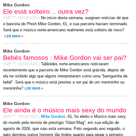
Mike Gordon
Ele está solteiro… outra vez?
AMP™,
09/08/2026
|
No início desta semana, surgiram notícias de que
o baixista de Phish Mike Gordon, 61, e sua parceira haviam terminado.
Será que o músico norte-americano realmente está solteiro de novo?
LER MAIS
»
Mike Gordon
Bebés famosos : Mike Gordon vai ser pai?
AMP™,
09/08/2026
|
Tabloides norte-americanos noticiaram
recentemente que a parceira de Mike Gordon está grávida, depois de
ela ter exibido algo que alguns interpretaram como uma “barriguinha de
bebê”. Será que o músico está prestes a ser pai de um menininho ou
menininha?
LER MAIS
»
Mike Gordon
Ele ainda é o músico mais sexy do mundo
AMP™,
09/08/2026
|
Mike Gordon
, 61, foi eleito o
Músico mais sexy
do mundo
pela revista de prestígio “Glam’Mag”, em sua edição de
agosto de 2026, que saiu esta semana. Pelo segundo ano seguido, o
gato derrotou outros homens tão lindos quanto para pegar o primeiro