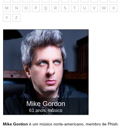
M
N
O
P
Q
R
S
T
U
V
W
X
Y
Z
Mike Gordon
61 anos, músico
Mike Gordon
é um músico norte-americano, membro de Phish.