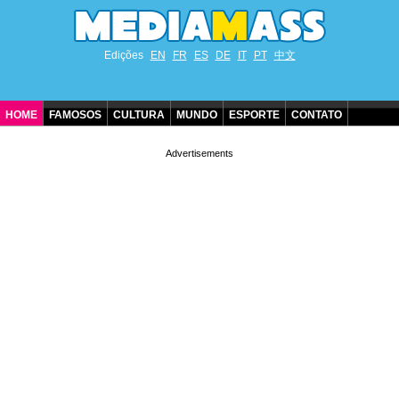
Edições
EN
FR
ES
DE
IT
PT
中文
HOME
FAMOSOS
CULTURA
MUNDO
ESPORTE
CONTATO