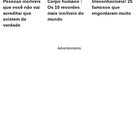
Pessoas incríveis
Corpo humano :
Irreconhecíveis! 25
que você não vai
Os 10 recordes
famosos que
acreditar que
mais incríveis do
engordaram muito
existem de
mundo
verdade
page served in 0.002s (0,4)