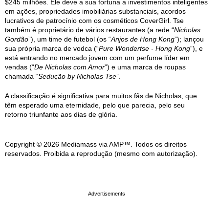
$245 milhões. Ele deve a sua fortuna a investimentos inteligentes
em ações, propriedades imobiliárias substanciais, acordos
lucrativos de patrocínio com os cosméticos CoverGirl. Tse
também é proprietário de vários restaurantes (a rede “
Nicholas
Gordão
”), um time de futebol (os “
Anjos de Hong Kong
”); lançou
sua própria marca de vodca (“
Pure Wondertse - Hong Kong
”), e
está entrando no mercado jovem com um perfume líder em
vendas (“
De Nicholas com Amor
”) e uma marca de roupas
chamada “
Sedução by Nicholas Tse
”.
A classificação é significativa para muitos fãs de Nicholas, que
têm esperado uma eternidade, pelo que parecia, pelo seu
retorno triunfante aos dias de glória.
Copyright © 2026 Mediamass via AMP™. Todos os direitos
reservados. Proibida a reprodução (mesmo com autorização).