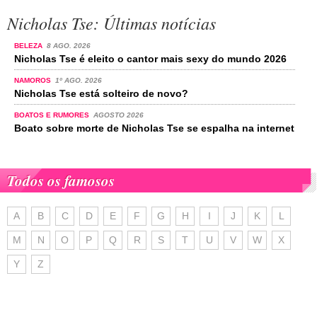
Nicholas Tse: Últimas notícias
BELEZA
8 AGO. 2026
Nicholas Tse é eleito o cantor mais sexy do mundo 2026
NAMOROS
1º AGO. 2026
Nicholas Tse está solteiro de novo?
BOATOS E RUMORES
AGOSTO 2026
Boato sobre morte de Nicholas Tse se espalha na internet
Todos os famosos
A
B
C
D
E
F
G
H
I
J
K
L
M
N
O
P
Q
R
S
T
U
V
W
X
Y
Z