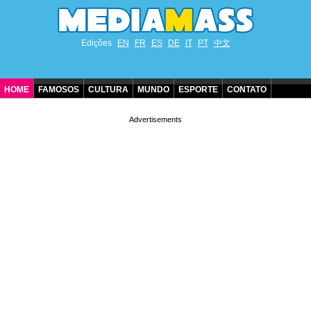
Edições
EN
FR
ES
DE
IT
PT
中文
HOME
FAMOSOS
CULTURA
MUNDO
ESPORTE
CONTATO