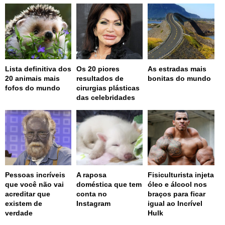
Lista definitiva dos
Os 20 piores
As estradas mais
20 animais mais
resultados de
bonitas do mundo
fofos do mundo
cirurgias plásticas
das celebridades
Pessoas incríveis
A raposa
Fisiculturista injeta
que você não vai
doméstica que tem
óleo e álcool nos
acreditar que
conta no
braços para ficar
existem de
Instagram
igual ao Incrível
verdade
Hulk