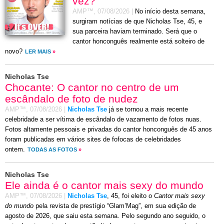
vez?
AMP™,
07/08/2026
|
No início desta semana,
surgiram notícias de que Nicholas Tse, 45, e
sua parceira haviam terminado. Será que o
cantor honconguês realmente está solteiro de
novo?
LER MAIS
»
Nicholas Tse
Chocante: O cantor no centro de um
escândalo de foto de nudez
AMP™,
07/08/2026
|
Nicholas Tse
já se tornou a mais recente
celebridade a ser vítima de escândalo de vazamento de fotos nuas.
Fotos altamente pessoais e privadas do cantor honconguês de 45 anos
foram publicadas em vários sites de fofocas de celebridades
ontem.
TODAS AS FOTOS
»
Nicholas Tse
Ele ainda é o cantor mais sexy do mundo
AMP™,
07/08/2026
|
Nicholas Tse
, 45, foi eleito o
Cantor mais sexy
do mundo
pela revista de prestígio “Glam’Mag”, em sua edição de
agosto de 2026, que saiu esta semana. Pelo segundo ano seguido, o