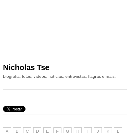
Nicholas Tse
Biografia, fotos, vídeos, notícias, entrevistas, flagras e mais.
A
B
C
D
E
F
G
H
I
J
K
L