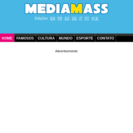
Edições
EN
FR
ES
DE
IT
PT
中文
HOME
FAMOSOS
CULTURA
MUNDO
ESPORTE
CONTATO