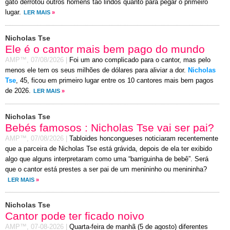
gato derrotou outros homens tão lindos quanto para pegar o primeiro
lugar.
LER MAIS
»
Nicholas Tse
Ele é o cantor mais bem pago do mundo
AMP™,
07/08/2026
|
Foi um ano complicado para o cantor, mas pelo
menos ele tem os seus milhões de dólares para aliviar a dor.
Nicholas
Tse
, 45, ficou em primeiro lugar entre os 10 cantores mais bem pagos
de 2026.
LER MAIS
»
Nicholas Tse
Bebés famosos : Nicholas Tse vai ser pai?
AMP™,
07/08/2026
|
Tabloides honcongueses noticiaram recentemente
que a parceira de Nicholas Tse está grávida, depois de ela ter exibido
algo que alguns interpretaram como uma “barriguinha de bebê”. Será
que o cantor está prestes a ser pai de um menininho ou menininha?
LER MAIS
»
Nicholas Tse
Cantor pode ter ficado noivo
AMP™,
07-08-2026
|
Quarta-feira de manhã (5 de agosto) diferentes