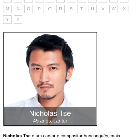
M
N
O
P
Q
R
S
T
U
V
W
X
Y
Z
Nicholas Tse
45 anos, cantor
Nicholas Tse
é um cantor e compositor honconguês, mais