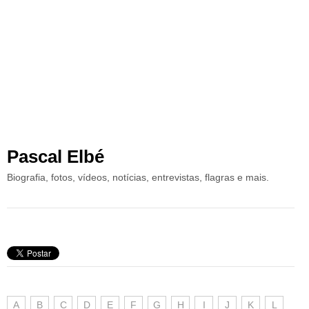
Pascal Elbé
Biografia, fotos, vídeos, notícias, entrevistas, flagras e mais.
A
B
C
D
E
F
G
H
I
J
K
L