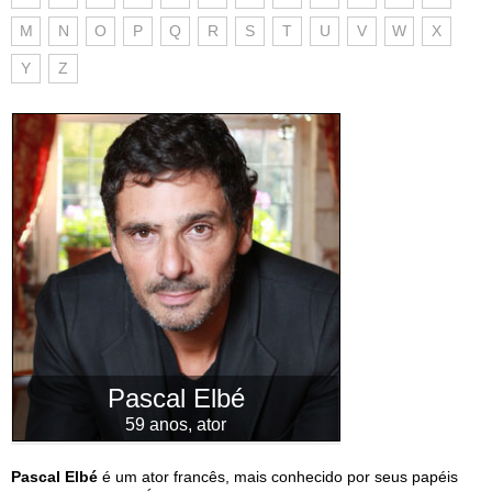
M
N
O
P
Q
R
S
T
U
V
W
X
Y
Z
Pascal Elbé
59 anos, ator
Pascal Elbé
é um ator francês, mais conhecido por seus papéis