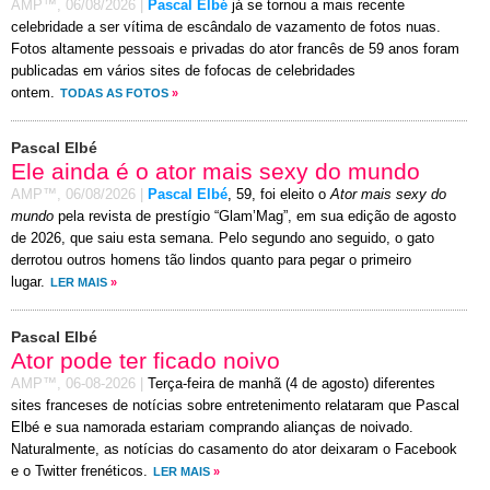
AMP™,
06/08/2026
|
Pascal Elbé
já se tornou a mais recente
celebridade a ser vítima de escândalo de vazamento de fotos nuas.
Fotos altamente pessoais e privadas do ator francês de 59 anos foram
publicadas em vários sites de fofocas de celebridades
ontem.
TODAS AS FOTOS
»
Pascal Elbé
Ele ainda é o ator mais sexy do mundo
AMP™,
06/08/2026
|
Pascal Elbé
, 59, foi eleito o
Ator mais sexy do
mundo
pela revista de prestígio “Glam’Mag”, em sua edição de agosto
de 2026, que saiu esta semana. Pelo segundo ano seguido, o gato
derrotou outros homens tão lindos quanto para pegar o primeiro
lugar.
LER MAIS
»
Pascal Elbé
Ator pode ter ficado noivo
AMP™,
06-08-2026
|
Terça-feira de manhã (4 de agosto) diferentes
sites franceses de notícias sobre entretenimento relataram que Pascal
Elbé e sua namorada estariam comprando alianças de noivado.
Naturalmente, as notícias do casamento do ator deixaram o Facebook
e o Twitter frenéticos.
LER MAIS
»