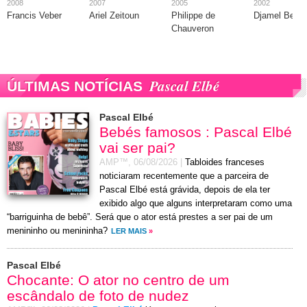
2008
2007
2005
2002
Francis Veber
Ariel Zeitoun
Philippe de
Djamel Bens
Chauveron
Pascal Elbé
ÚLTIMAS NOTÍCIAS
Pascal Elbé
Bebés famosos : Pascal Elbé
vai ser pai?
AMP™,
06/08/2026
|
Tabloides franceses
noticiaram recentemente que a parceira de
Pascal Elbé está grávida, depois de ela ter
exibido algo que alguns interpretaram como uma
“barriguinha de bebê”. Será que o ator está prestes a ser pai de um
menininho ou menininha?
LER MAIS
»
Pascal Elbé
Chocante: O ator no centro de um
escândalo de foto de nudez