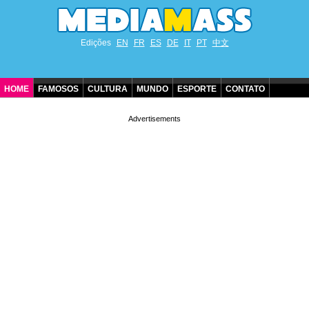
Edições
EN
FR
ES
DE
IT
PT
中文
HOME
FAMOSOS
CULTURA
MUNDO
ESPORTE
CONTATO