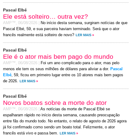
Pascal Elbé
Ele está solteiro… outra vez?
AMP™,
06/08/2026
|
No início desta semana, surgiram notícias de que
Pascal Elbé, 59, e sua parceira haviam terminado. Será que o ator
francês realmente está solteiro de novo?
LER MAIS
»
Pascal Elbé
Ele é o ator mais bem pago do mundo
AMP™,
06/08/2026
|
Foi um ano complicado para o ator, mas pelo
menos ele tem os seus milhões de dólares para aliviar a dor.
Pascal
Elbé
, 59, ficou em primeiro lugar entre os 10 atores mais bem pagos
de 2026.
LER MAIS
»
Pascal Elbé
Novos boatos sobre a morte do ator
AMP™,
06/08/2026
|
As notícias da morte de Pascal Elbé se
espalharam rápido no início desta semana, causando preocupação
entre fãs do mundo todo. No entanto, o relato de agosto de 2026 agora
já foi confirmado como sendo um boato total. Felizmente, o ator
francês está vivo e passa bem.
LER MAIS
»