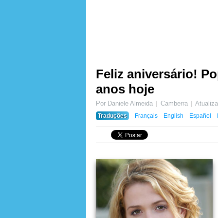
Feliz aniversário! 
anos hoje
Por Daniele Almeida
Camberra
Atuali
Traduções
Français
English
Español