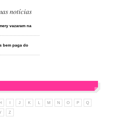
as notícias
mery vazaram na
is bem paga do
H
I
J
K
L
M
N
O
P
Q
Y
Z