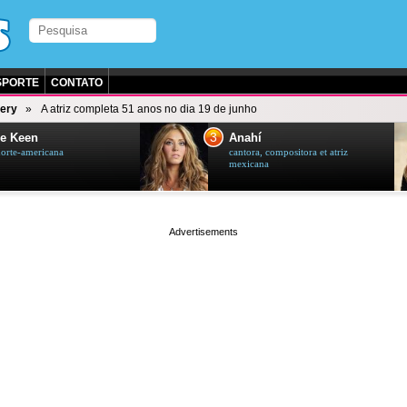
SPORTE
CONTATO
ery
A atriz completa 51 anos no dia 19 de junho
3
e Keen
Anahí
norte-americana
cantora, compositora et atriz
mexicana
page served in 0s (0,4)