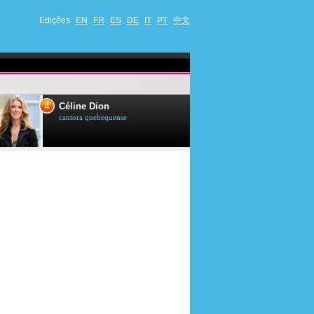
Edições
EN
FR
ES
DE
IT
PT
中文
4
5
Céline Dion
Ana Maria Br
cantora quebequense
apresentadora de t
jornalista brasileir