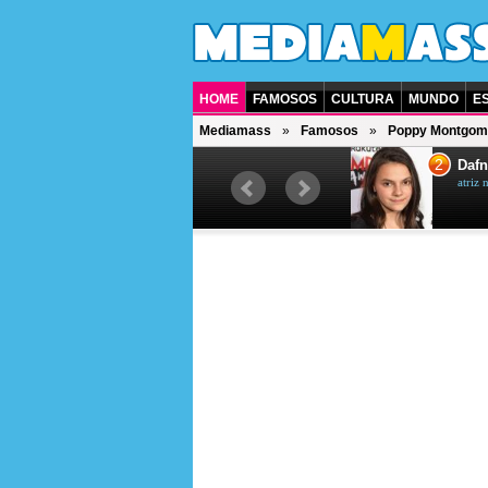
HOME
FAMOSOS
CULTURA
MUNDO
E
Mediamass
Famosos
Poppy Montgom
1
2
Jet Li
Dafn
ator chinês
atriz 