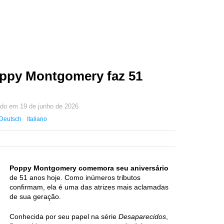
Poppy Montgomery faz 51
zado em
19 de junho de 2026
Deutsch
Italiano
Poppy Montgomery comemora seu aniversário
de 51 anos hoje. Como inúmeros tributos
confirmam, ela é uma das atrizes mais aclamadas
de sua geração.
Conhecida por seu papel na série
Desaparecidos
,