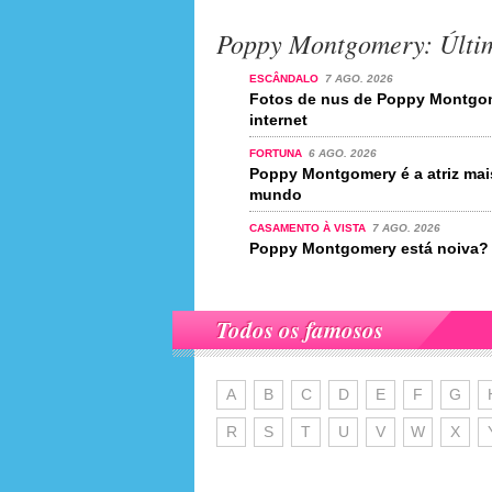
Poppy Montgomery: Últim
ESCÂNDALO
7 AGO. 2026
Fotos de nus de Poppy Montgo
internet
FORTUNA
6 AGO. 2026
Poppy Montgomery é a atriz ma
mundo
CASAMENTO À VISTA
7 AGO. 2026
Poppy Montgomery está noiva?
Todos os famosos
A
B
C
D
E
F
G
R
S
T
U
V
W
X