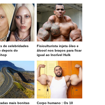
os de celebridades
Fisiculturista injeta óleo e
e depois do
álcool nos braços para ficar
shop
igual ao Incrível Hulk
radas mais bonitas
Corpo humano : Os 10