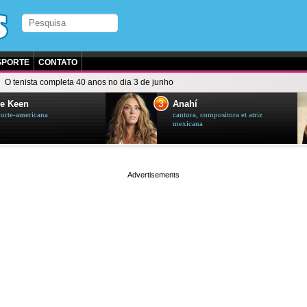
SPORTE
CONTATO
O tenista completa 40 anos no dia 3 de junho
3
e Keen
Anahí
norte-americana
cantora, compositora et atriz
mexicana
page served in 0.001s (0,4)