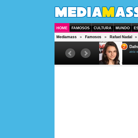
HOME
FAMOSOS
CULTURA
MUNDO
E
Mediamass
Famosos
Rafael Nadal
1
2
Jet Li
Dafn
ator chinês
atriz 