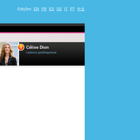
Edições
EN
FR
ES
DE
IT
PT
中文
4
5
Céline Dion
Ana Maria Br
cantora quebequense
apresentadora de t
jornalista brasileir