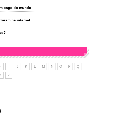
bem pago do mundo
zaram na internet
ovo?
H
I
J
K
L
M
N
O
P
Q
Y
Z
ê