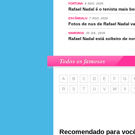
FORTUNA
6 AGO. 2026
Rafael Nadal é o tenista mais 
ESCÂNDALO
7 AGO. 2026
Fotos de nus de Rafael Nadal va
NAMOROS
30 JUL. 2026
Rafael Nadal está solteiro de n
Todos os famosos
A
B
C
D
E
F
G
R
S
T
U
V
W
X
Recomendado para voc