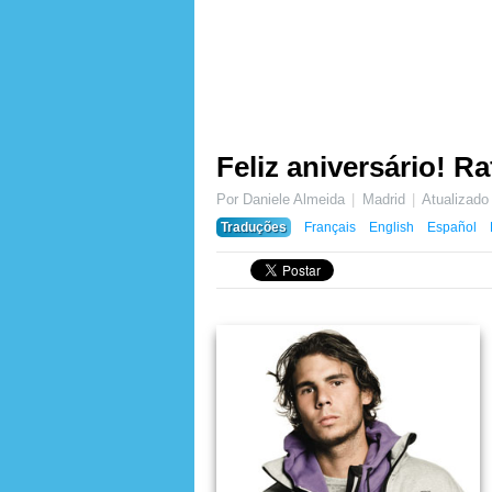
Feliz aniversário! R
Por Daniele Almeida
Madrid
Atualizad
Traduções
Français
English
Español