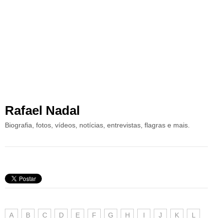
Rafael Nadal
Biografia, fotos, vídeos, notícias, entrevistas, flagras e mais.
A
B
C
D
E
F
G
H
I
J
K
L