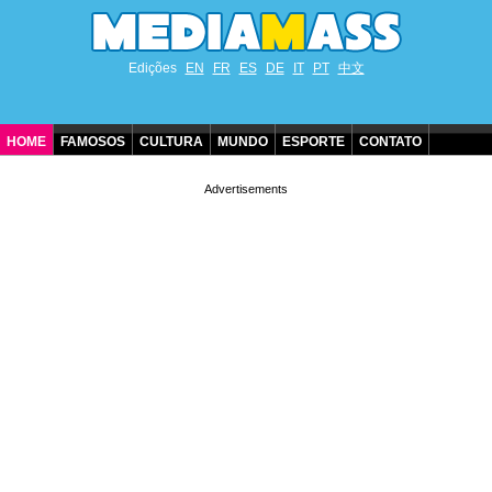
Edições
EN
FR
ES
DE
IT
PT
中文
HOME
FAMOSOS
CULTURA
MUNDO
ESPORTE
CONTATO