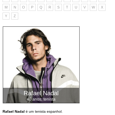
M
N
O
P
Q
R
S
T
U
V
W
X
Y
Z
Rafael Nadal
40 anos, tenista
Rafael Nadal
é um tenista espanhol.