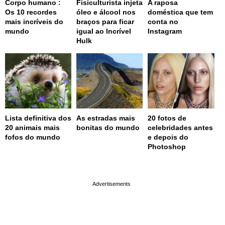
Corpo humano :
Fisiculturista injeta
A raposa
Os 10 recordes
óleo e álcool nos
doméstica que tem
mais incríveis do
braços para ficar
conta no
mundo
igual ao Incrível
Instagram
Hulk
Lista definitiva dos
As estradas mais
20 fotos de
20 animais mais
bonitas do mundo
celebridades antes
fofos do mundo
e depois do
Photoshop
page served in 0.002s (0,4)