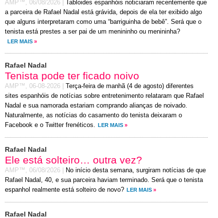
AMP™,
06/08/2026
|
Tabloides espanhóis noticiaram recentemente que
a parceira de Rafael Nadal está grávida, depois de ela ter exibido algo
que alguns interpretaram como uma “barriguinha de bebê”. Será que o
tenista está prestes a ser pai de um menininho ou menininha?
LER MAIS
»
Rafael Nadal
Tenista pode ter ficado noivo
AMP™,
06-08-2026
|
Terça-feira de manhã (4 de agosto) diferentes
sites espanhóis de notícias sobre entretenimento relataram que Rafael
Nadal e sua namorada estariam comprando alianças de noivado.
Naturalmente, as notícias do casamento do tenista deixaram o
Facebook e o Twitter frenéticos.
LER MAIS
»
Rafael Nadal
Ele está solteiro… outra vez?
AMP™,
06/08/2026
|
No início desta semana, surgiram notícias de que
Rafael Nadal, 40, e sua parceira haviam terminado. Será que o tenista
espanhol realmente está solteiro de novo?
LER MAIS
»
Rafael Nadal