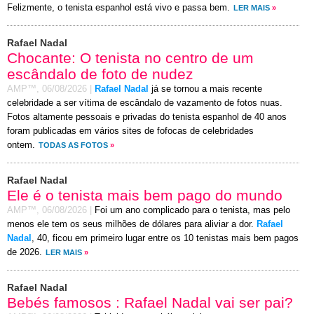
Felizmente, o tenista espanhol está vivo e passa bem.
LER MAIS
»
Rafael Nadal
Chocante: O tenista no centro de um
escândalo de foto de nudez
AMP™,
06/08/2026
|
Rafael Nadal
já se tornou a mais recente
celebridade a ser vítima de escândalo de vazamento de fotos nuas.
Fotos altamente pessoais e privadas do tenista espanhol de 40 anos
foram publicadas em vários sites de fofocas de celebridades
ontem.
TODAS AS FOTOS
»
Rafael Nadal
Ele é o tenista mais bem pago do mundo
AMP™,
06/08/2026
|
Foi um ano complicado para o tenista, mas pelo
menos ele tem os seus milhões de dólares para aliviar a dor.
Rafael
Nadal
, 40, ficou em primeiro lugar entre os 10 tenistas mais bem pagos
de 2026.
LER MAIS
»
Rafael Nadal
Bebés famosos : Rafael Nadal vai ser pai?