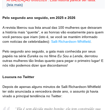
ATUALIZAÇÃO 8/08/2026 : Esta história parece ser falsa.
(leia mais)
Pelo segundo ano seguido, em 2025 e 2026
A revista liberou sua lista anual das 100 mulheres que deixaram
a história mais “quente”, e as honras vão exatamente para quem
você pensou que iriam (isto é, se você se mantém informado
com notícias de celebridades):
Salli Richardson-Whitfield
.
Pelo segundo ano seguido, a gata mais conhecida por seus
papéis na série
Eureka
ou no filme
Eu Sou a Lenda
, derrotou
outras mulheres tão lindas quanto para pegar o primeiro lugar! E
nós não podemos dizer que discordamos!
Loucura no Twitter
Depois de apenas alguns minutos de Salli Richardson-Whitfield
ter sido anunciada a vencedora deste ano, o assunto já havia
virado a principal tendência no Twitter:
“
Ela é sem dúvida muito bonita; ela tem construído sua