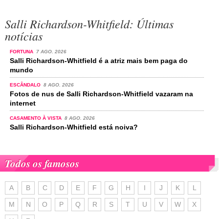
Salli Richardson-Whitfield: Últimas
notícias
FORTUNA
7 AGO. 2026
Salli Richardson-Whitfield é a atriz mais bem paga do
mundo
ESCÂNDALO
8 AGO. 2026
Fotos de nus de Salli Richardson-Whitfield vazaram na
internet
CASAMENTO À VISTA
8 AGO. 2026
Salli Richardson-Whitfield está noiva?
Todos os famosos
A
B
C
D
E
F
G
H
I
J
K
L
M
N
O
P
Q
R
S
T
U
V
W
X