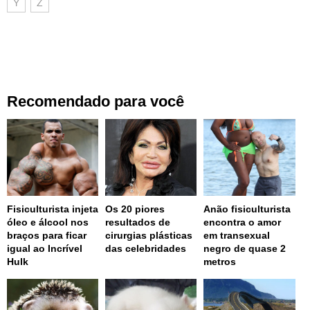
Y
Z
Recomendado para você
Fisiculturista injeta
Os 20 piores
Anão fisiculturista
óleo e álcool nos
resultados de
encontra o amor
braços para ficar
cirurgias plásticas
em transexual
igual ao Incrível
das celebridades
negro de quase 2
Hulk
metros