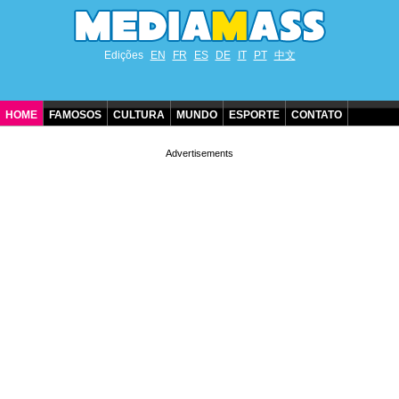
Edições
EN
FR
ES
DE
IT
PT
中文
HOME
FAMOSOS
CULTURA
MUNDO
ESPORTE
CONTATO