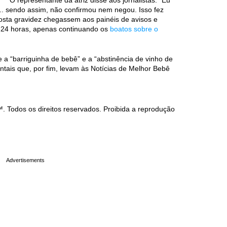
O representante da atriz disse aos jornalistas: “Eu
.. sendo assim, não confirmou nem negou. Isso fez
posta gravidez chegassem aos painéis de avisos e
as 24 horas, apenas continuando os
boatos sobre o
 a “barriguinha de bebê” e a “abstinência de vinho de
entais que, por fim, levam às Notícias de Melhor Bebê
Todos os direitos reservados. Proibida a reprodução