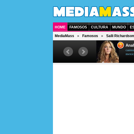
HOME
FAMOSOS
CULTURA
MUNDO
E
MediaMass
Famosos
Salli Richardson
2
3
Dafne Keen
Ana
atriz norte-americana
cantor
mexic