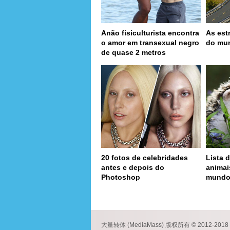
Anão fisiculturista encontra
As est
o amor em transexual negro
do mu
de quase 2 metros
20 fotos de celebridades
Lista d
antes e depois do
animai
Photoshop
mund
page
大量转体 (MediaMass) 版权所有 © 2012-2018 