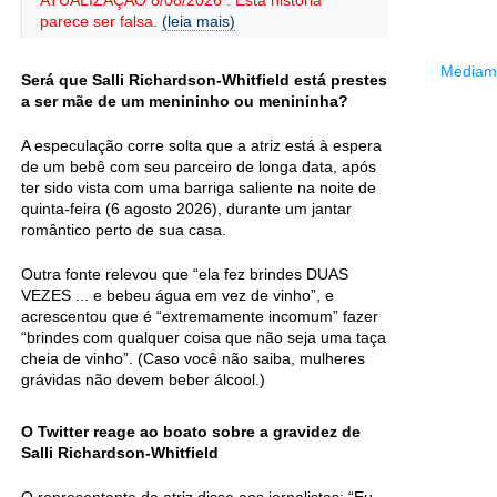
ATUALIZAÇÃO 8/08/2026 : Esta história
parece ser falsa.
(leia mais)
Mediama
Será que Salli Richardson-Whitfield está prestes
a ser mãe de um menininho ou menininha?
A especulação corre solta que a atriz está à espera
de um bebê com seu parceiro de longa data, após
ter sido vista com uma barriga saliente na noite de
quinta-feira (6 agosto 2026), durante um jantar
romântico perto de sua casa.
Outra fonte relevou que “ela fez brindes DUAS
VEZES ... e bebeu água em vez de vinho”, e
acrescentou que é “extremamente incomum” fazer
“brindes com qualquer coisa que não seja uma taça
cheia de vinho”. (Caso você não saiba, mulheres
grávidas não devem beber álcool.)
O Twitter reage ao boato sobre a gravidez de
Salli Richardson-Whitfield