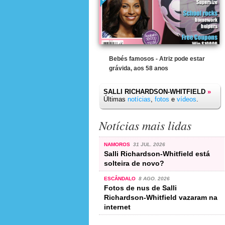
Bebés famosos - Atriz pode estar
grávida, aos 58 anos
SALLI RICHARDSON-WHITFIELD
»
Últimas
notícias
,
fotos
e
vídeos
.
Notícias mais lidas
NAMOROS
31 JUL. 2026
Salli Richardson-Whitfield está
solteira de novo?
ESCÂNDALO
8 AGO. 2026
Fotos de nus de Salli
Richardson-Whitfield vazaram na
internet