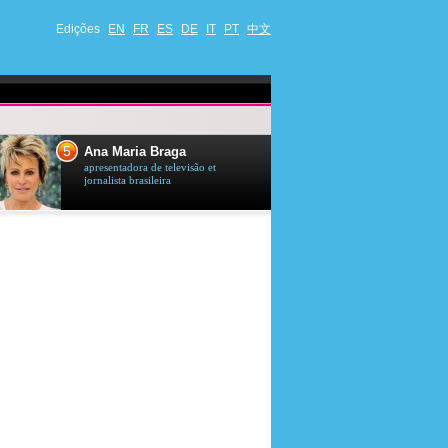
Edições
EN
FR
ES
DE
IT
PT
中文
5
6
Ana Maria Braga
Jason Stath
apresentadora de televisão et
ator britânico
jornalista brasileira