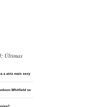
d: Últimas
ta a atriz mais sexy
ardson-Whitfield se
noiva?