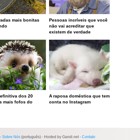
radas mais bonitas
Pessoas incríveis que você
ndo
não vai acreditar que
existem de verdade
efinitiva dos 20
A raposa doméstica que tem
s mais fofos do
conta no Instagram
o
 served in 0.001s (0,4)
-
Sobre Nós
(português) - Hosted by Gandi.net -
Contato