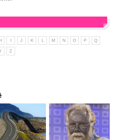
H
I
J
K
L
M
N
O
P
Q
Y
Z
ê