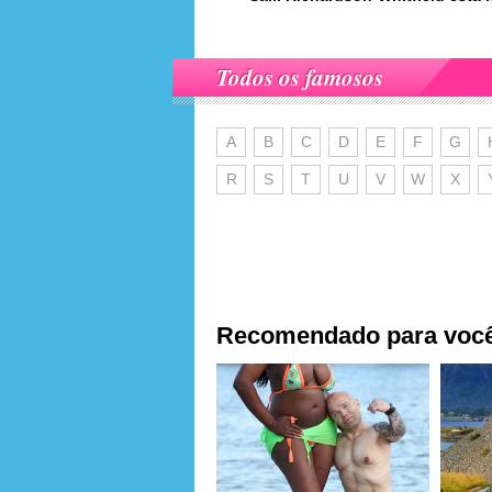
Todos os famosos
A
B
C
D
E
F
G
R
S
T
U
V
W
X
Recomendado para voc