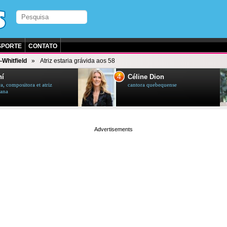
SPORTE
CONTATO
-Whitfield
Atriz estaria grávida aos 58
4
hí
Céline Dion
a, compositora et atriz
cantora quebequense
ana
page served in 0.001s (0,4)