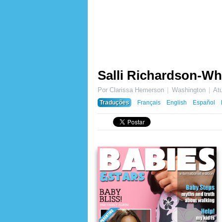
Salli Richardson-Whi
Por Clarissa Hemerson
Washington
At
Traduções
Français
English
Español