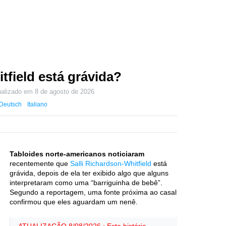
tfield está grávida?
ualizado em
8 de agosto de 2026
Deutsch
Italiano
Tabloides norte-americanos noticiaram
recentemente que
Salli Richardson-Whitfield
está
grávida, depois de ela ter exibido algo que alguns
interpretaram como uma “barriguinha de bebê”.
Segundo a reportagem, uma fonte próxima ao casal
confirmou que eles aguardam um nenê.