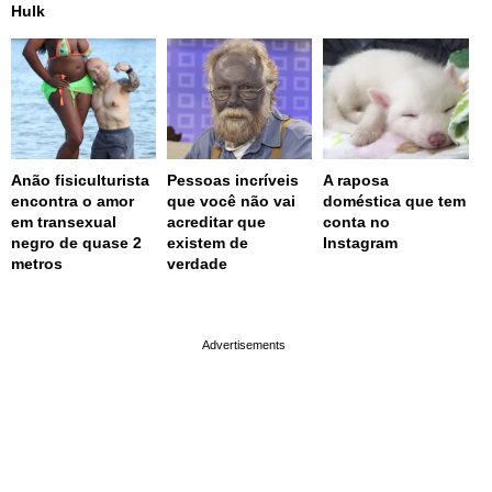
Hulk
Anão fisiculturista
Pessoas incríveis
A raposa
encontra o amor
que você não vai
doméstica que tem
em transexual
acreditar que
conta no
negro de quase 2
existem de
Instagram
metros
verdade
page served in 0.002s (0,4)