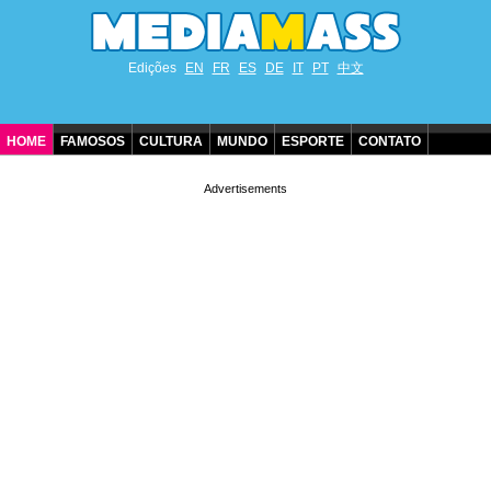
Edições
EN
FR
ES
DE
IT
PT
中文
HOME
FAMOSOS
CULTURA
MUNDO
ESPORTE
CONTATO