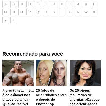
A
B
C
D
E
F
G
H
I
J
K
L
M
N
O
P
Q
R
S
T
U
V
W
X
Y
Z
Recomendado para você
Fisiculturista injeta
20 fotos de
Os 20 piores
óleo e álcool nos
celebridades antes
resultados de
braços para ficar
e depois do
cirurgias plásticas
igual ao Incrível
Photoshop
das celebridades