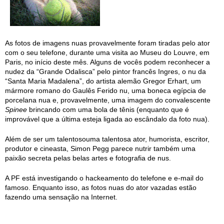
As fotos de imagens nuas provavelmente foram tiradas pelo ator
com o seu telefone, durante uma visita ao Museu do Louvre, em
Paris, no início deste mês. Alguns de vocês podem reconhecer a
nudez da “Grande Odalisca” pelo pintor francês Ingres, o nu da
“Santa Maria Madalena”, do artista alemão Gregor Erhart, um
mármore romano do Gaulês Ferido nu, uma boneca egípcia de
porcelana nua e, provavelmente, uma imagem do convalescente
Spinee
brincando com uma bola de tênis (enquanto que é
improvável que a última esteja ligada ao escândalo da foto nua).
Além de ser um talentosouma talentosa ator, humorista, escritor,
produtor e cineasta, Simon Pegg parece nutrir também uma
paixão secreta pelas belas artes e fotografia de nus.
A PF está investigando o hackeamento do telefone e e-mail do
famoso. Enquanto isso, as fotos nuas do ator vazadas estão
fazendo uma sensação na Internet.