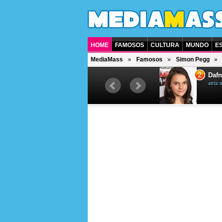
HOME
FAMOSOS
CULTURA
MUNDO
E
MediaMass
Famosos
Simon Pegg
1
2
Jet Li
Dafn
ator chinês
atriz 