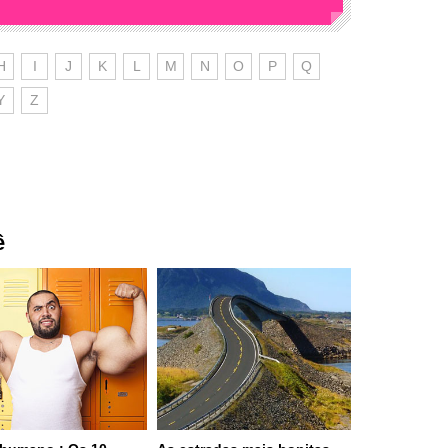
H
I
J
K
L
M
N
O
P
Q
Y
Z
ê