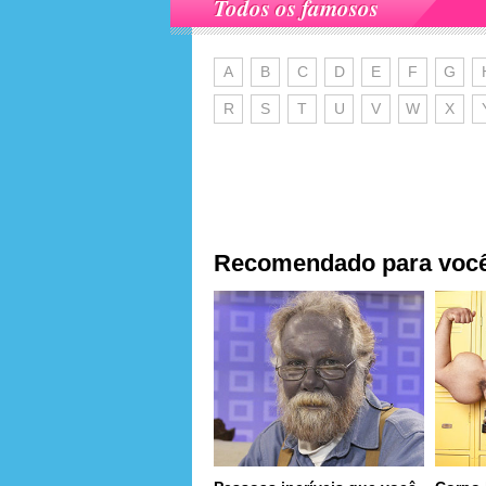
Todos os famosos
A
B
C
D
E
F
G
R
S
T
U
V
W
X
Recomendado para voc