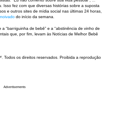
listas: “Eu não comento sobre sua vida pessoal”, ...
 Isso fez com que diversas histórias sobre a suposta
os e outros sites de mídia social nas últimas 24 horas,
 noivado
do início da semana.
 a “barriguinha de bebê” e a “abstinência de vinho de
entais que, por fim, levam às Notícias de Melhor Bebê
Todos os direitos reservados. Proibida a reprodução