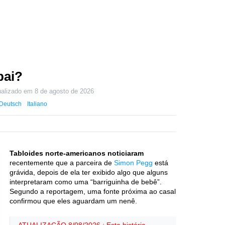
pai?
ualizado em
8 de agosto de 2026
Deutsch
Italiano
Tabloides norte-americanos noticiaram
recentemente que a parceira de
Simon Pegg
está
grávida, depois de ela ter exibido algo que alguns
interpretaram como uma “barriguinha de bebê”.
Segundo a reportagem, uma fonte próxima ao casal
confirmou que eles aguardam um nenê.