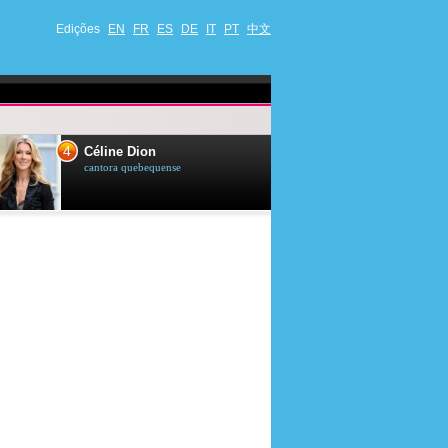
Edições
EN
FR
ES
DE
IT
PT
中文
4
5
Céline Dion
Ana Maria Br
cantora quebequense
apresentadora de t
jornalista brasileir