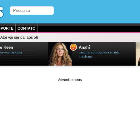
SPORTE
CONTATO
Ator vai ser pai aos 56
3
e Keen
Anahí
norte-americana
cantora, compositora et atriz
mexicana
page served in 0s (0,4)