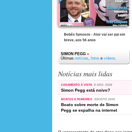
Bebés famosos - Ator vai ser pai em
breve, aos 56 anos
SIMON PEGG
»
Últimas
notícias
,
fotos
e
vídeos
.
Notícias mais lidas
CASAMENTO À VISTA
8 AGO. 2026
Simon Pegg está noivo?
BOATOS E RUMORES
AGOSTO 2026
Boato sobre morte de Simon
Pegg se espalha na internet