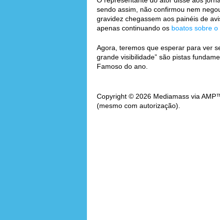
O representante do ator disse aos jorna
sendo assim, não confirmou nem negou.
gravidez chegassem aos painéis de avis
apenas continuando os
boatos sobre o
Agora, teremos que esperar para ver se
grande visibilidade” são pistas fundam
Famoso do ano.
Copyright © 2026 Mediamass via AMP™. 
(mesmo com autorização).