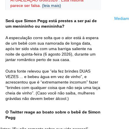
ATUALIZAÇÃO 8/08/2026 : Esta história
parece ser falsa.
(leia mais)
Mediama
Será que Simon Pegg está prestes a ser pai de
um menininho ou menininha?
A especulação corre solta que o ator está à espera
de um bebê com sua namorada de longa data,
após ter sido vista com uma barriga saliente na
noite de quinta-feira (6 agosto 2026), durante um
jantar romântico perto de sua casa.
Outra fonte relevou que “ela fez brindes DUAS
VEZES ... e bebeu água em vez de vinho”, e
acrescentou que é “extremamente incomum” fazer
“brindes com qualquer coisa que não seja uma taça
cheia de vinho”. (Caso você não saiba, mulheres
grávidas não devem beber álcool.)
O Twitter reage ao boato sobre o bebê de Simon
Pegg