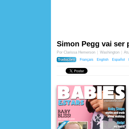
Simon Pegg vai ser 
Por Clarissa Hemerson
Washington
At
Traduções
Français
English
Español