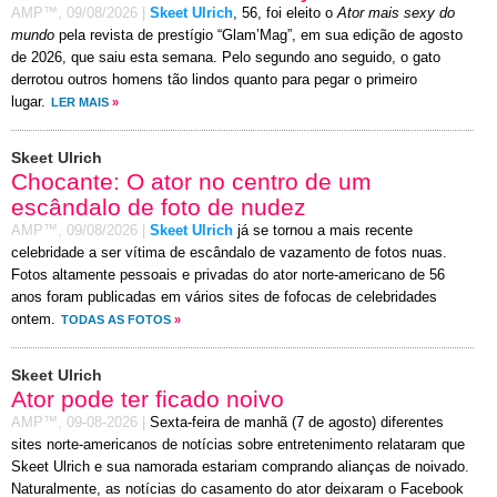
AMP™,
09/08/2026
|
Skeet Ulrich
, 56, foi eleito o
Ator mais sexy do
mundo
pela revista de prestígio “Glam’Mag”, em sua edição de agosto
de 2026, que saiu esta semana. Pelo segundo ano seguido, o gato
derrotou outros homens tão lindos quanto para pegar o primeiro
lugar.
LER MAIS
»
Skeet Ulrich
Chocante: O ator no centro de um
escândalo de foto de nudez
AMP™,
09/08/2026
|
Skeet Ulrich
já se tornou a mais recente
celebridade a ser vítima de escândalo de vazamento de fotos nuas.
Fotos altamente pessoais e privadas do ator norte-americano de 56
anos foram publicadas em vários sites de fofocas de celebridades
ontem.
TODAS AS FOTOS
»
Skeet Ulrich
Ator pode ter ficado noivo
AMP™,
09-08-2026
|
Sexta-feira de manhã (7 de agosto) diferentes
sites norte-americanos de notícias sobre entretenimento relataram que
Skeet Ulrich e sua namorada estariam comprando alianças de noivado.
Naturalmente, as notícias do casamento do ator deixaram o Facebook