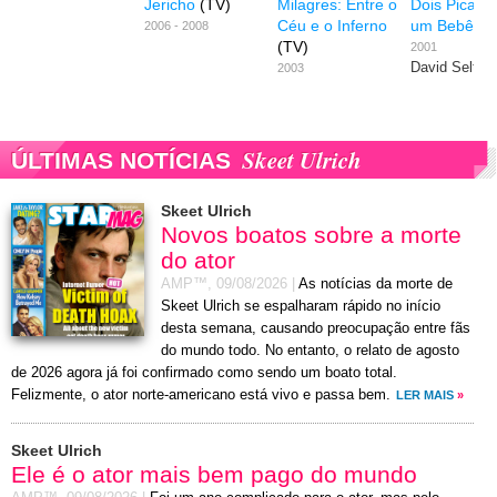
Jericho
(TV)
Milagres: Entre o
Dois Picaret
Céu e o Inferno
um Bebê
2006 - 2008
(TV)
2001
David Seltzer
2003
Skeet Ulrich
ÚLTIMAS NOTÍCIAS
Skeet Ulrich
Novos boatos sobre a morte
do ator
AMP™,
09/08/2026
|
As notícias da morte de
Skeet Ulrich se espalharam rápido no início
desta semana, causando preocupação entre fãs
do mundo todo. No entanto, o relato de agosto
de 2026 agora já foi confirmado como sendo um boato total.
Felizmente, o ator norte-americano está vivo e passa bem.
LER MAIS
»
Skeet Ulrich
Ele é o ator mais bem pago do mundo