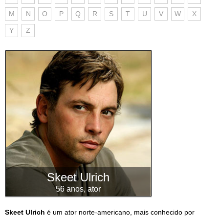
M
N
O
P
Q
R
S
T
U
V
W
X
Y
Z
Skeet Ulrich
56 anos, ator
Skeet Ulrich
é um ator norte-americano, mais conhecido por