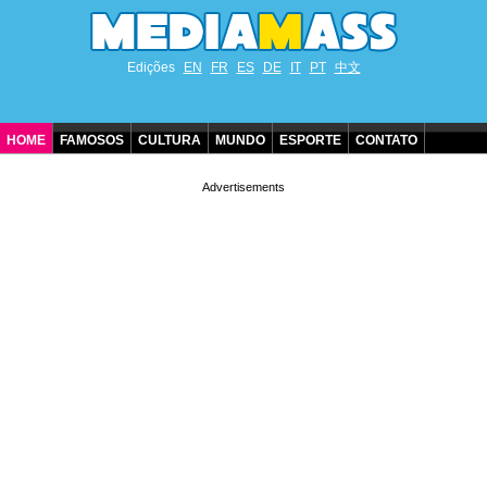
Edições
EN
FR
ES
DE
IT
PT
中文
HOME
FAMOSOS
CULTURA
MUNDO
ESPORTE
CONTATO