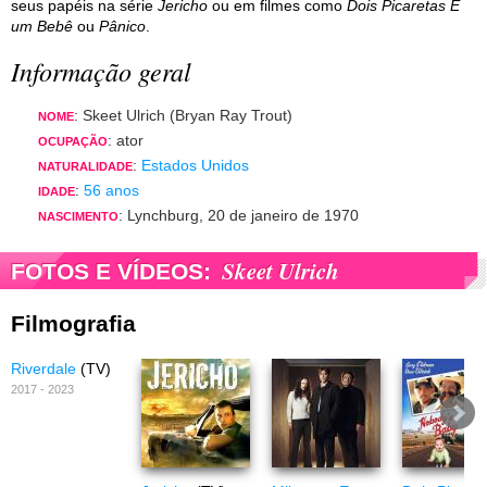
seus papéis na série
Jericho
ou em filmes como
Dois Picaretas E
um Bebê
ou
Pânico
.
Informação geral
: Skeet Ulrich (Bryan Ray Trout)
NOME
: ator
OCUPAÇÃO
:
Estados Unidos
NATURALIDADE
:
56 anos
IDADE
: Lynchburg, 20 de janeiro de 1970
NASCIMENTO
Skeet Ulrich
FOTOS E VÍDEOS:
Filmografia
Riverdale
(TV)
2017 - 2023