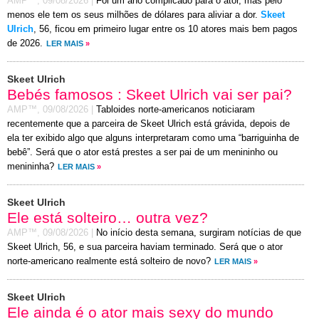
AMP™,
09/08/2026
|
Foi um ano complicado para o ator, mas pelo
menos ele tem os seus milhões de dólares para aliviar a dor.
Skeet
Ulrich
, 56, ficou em primeiro lugar entre os 10 atores mais bem pagos
de 2026.
LER MAIS
»
Skeet Ulrich
Bebés famosos : Skeet Ulrich vai ser pai?
AMP™,
09/08/2026
|
Tabloides norte-americanos noticiaram
recentemente que a parceira de Skeet Ulrich está grávida, depois de
ela ter exibido algo que alguns interpretaram como uma “barriguinha de
bebê”. Será que o ator está prestes a ser pai de um menininho ou
menininha?
LER MAIS
»
Skeet Ulrich
Ele está solteiro… outra vez?
AMP™,
09/08/2026
|
No início desta semana, surgiram notícias de que
Skeet Ulrich, 56, e sua parceira haviam terminado. Será que o ator
norte-americano realmente está solteiro de novo?
LER MAIS
»
Skeet Ulrich
Ele ainda é o ator mais sexy do mundo