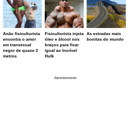
Anão fisiculturista
Fisiculturista injeta
As estradas mais
encontra o amor
óleo e álcool nos
bonitas do mundo
em transexual
braços para ficar
negro de quase 2
igual ao Incrível
metros
Hulk
page served in 0.002s (0,4)