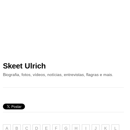
Skeet Ulrich
Biografia, fotos, vídeos, notícias, entrevistas, flagras e mais.
A
B
C
D
E
F
G
H
I
J
K
L