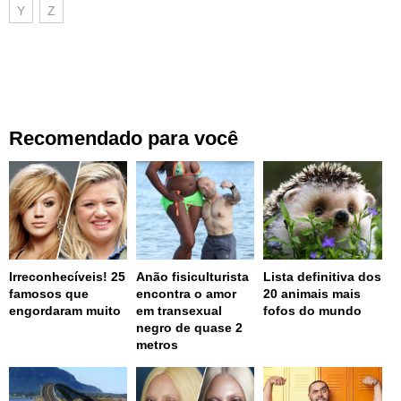
Y
Z
Recomendado para você
Irreconhecíveis! 25
Anão fisiculturista
Lista definitiva dos
famosos que
encontra o amor
20 animais mais
engordaram muito
em transexual
fofos do mundo
negro de quase 2
metros