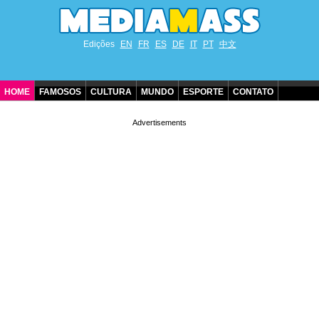
Edições
EN
FR
ES
DE
IT
PT
中文
HOME
FAMOSOS
CULTURA
MUNDO
ESPORTE
CONTATO