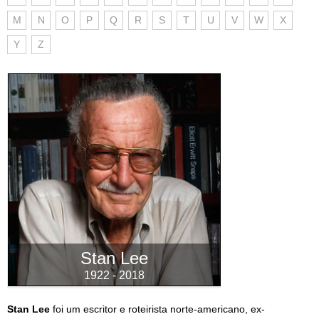
M
N
O
P
Q
R
S
T
U
V
W
X
Y
Z
Stan Lee
1922 - 2018
Stan Lee
foi um escritor e roteirista norte-americano, ex-