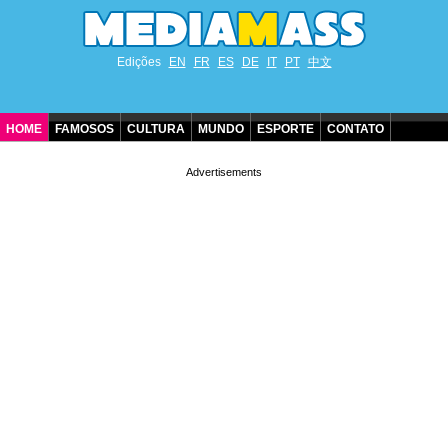
Edições
EN
FR
ES
DE
IT
PT
中文
HOME
FAMOSOS
CULTURA
MUNDO
ESPORTE
CONTATO