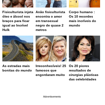
Fisiculturista injeta
Anão fisiculturista
Corpo humano :
óleo e álcool nos
encontra o amor
Os 10 recordes
braços para ficar
em transexual
mais incríveis do
igual ao Incrível
negro de quase 2
mundo
Hulk
metros
As estradas mais
Irreconhecíveis! 25
Os 20 piores
bonitas do mundo
famosos que
resultados de
engordaram muito
cirurgias plásticas
das celebridades
page served in 0s (0,4)