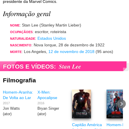
presidente da Marvel Comics.
Informação geral
: Stan Lee (Stanley Martin Lieber)
NOME
: escritor, roteirista
OCUPAÇÃOES
:
Estados Unidos
NATURALIDADE
: Nova Iorque, 28 de dezembro de 1922
NASCIMENTO
: Los Angeles,
12 de novembro de 2018
(95 anos)
MORTE
Stan Lee
FOTOS E VÍDEOS:
Filmografia
Homem-Aranha:
X-Men:
De Volta ao Lar
Apocalipse
2017
2016
Jon Watts
Bryan Singer
(ator)
(ator)
Capitão América
Homem-For