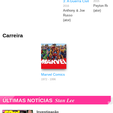
3: A Guerra Civil
2015
Peyton Reed
2016
Anthony & Joe
(ator)
Russo
(ator)
Carreira
Marvel Comics
1972 - 1996
Stan Lee
ÚLTIMAS NOTÍCIAS
Investigação