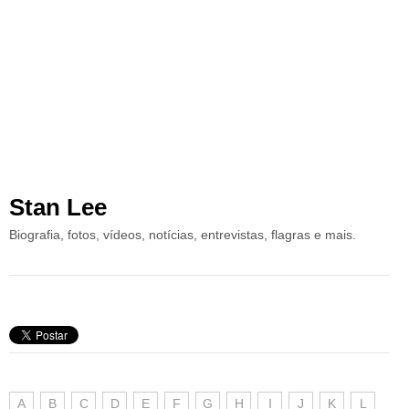
Stan Lee
Biografia, fotos, vídeos, notícias, entrevistas, flagras e mais.
A
B
C
D
E
F
G
H
I
J
K
L