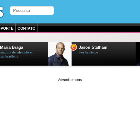
SPORTE
CONTATO
6
7
Jason Statham
Neymar
ator britânico
futebolista brasileiro
page served in 0.002s (0,4)