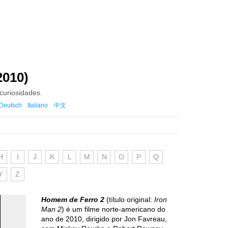
2010)
 curiosidades.
Deutsch
Italiano
中文
H
I
J
K
L
M
N
O
P
Q
Y
Z
Homem de Ferro 2
(título original:
Iron
Man 2
) é um filme norte-americano do
ano de 2010, dirigido por Jon Favreau,