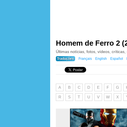
Homem de Ferro 2 (
Últimas notícias, fotos, vídeos, críticas,
Traduções
Français
English
Español
A
B
C
D
E
F
G
R
S
T
U
V
W
X