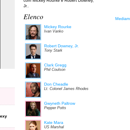
com Mickey Rourke e Robert Downey,
Jr..
Elenco
Mediama
Mickey Rourke
Ivan Vanko
Robert Downey, Jr.
Tony Stark
Clark Gregg
Phil Coulson
Don Cheadle
Lt. Colonel James Rhodes
Gwyneth Paltrow
Pepper Potts
sexy
Kate Mara
US Marshal