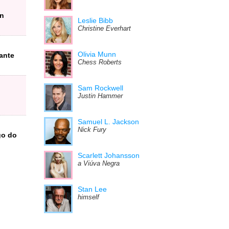
on
Leslie Bibb
Christine Everhart
Olivia Munn
ante
Chess Roberts
Sam Rockwell
Justin Hammer
Samuel L. Jackson
Nick Fury
go do
Scarlett Johansson
a Viúva Negra
Stan Lee
himself