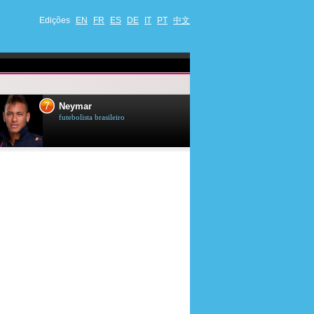
Edições
EN
FR
ES
DE
IT
PT
中文
8
9
Roberto Carlos
Drew 
cantor et compositor brasileiro
ator et 
canaden