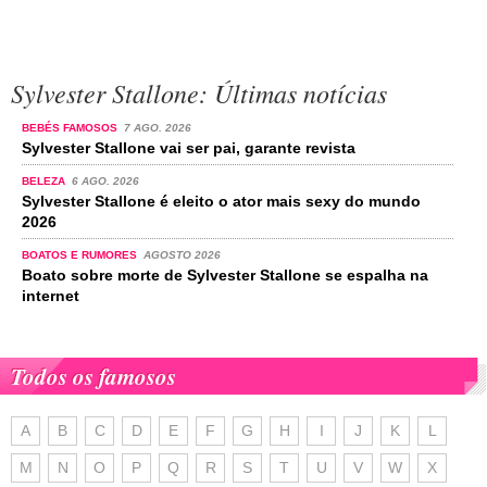
Sylvester Stallone: Últimas notícias
BEBÉS FAMOSOS
7 AGO. 2026
Sylvester Stallone vai ser pai, garante revista
BELEZA
6 AGO. 2026
Sylvester Stallone é eleito o ator mais sexy do mundo
2026
BOATOS E RUMORES
AGOSTO 2026
Boato sobre morte de Sylvester Stallone se espalha na
internet
Todos os famosos
A
B
C
D
E
F
G
H
I
J
K
L
M
N
O
P
Q
R
S
T
U
V
W
X