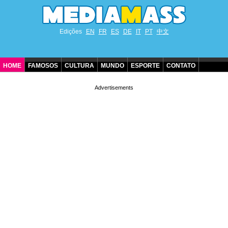
Edições
EN
FR
ES
DE
IT
PT
中文
HOME
FAMOSOS
CULTURA
MUNDO
ESPORTE
CONTATO