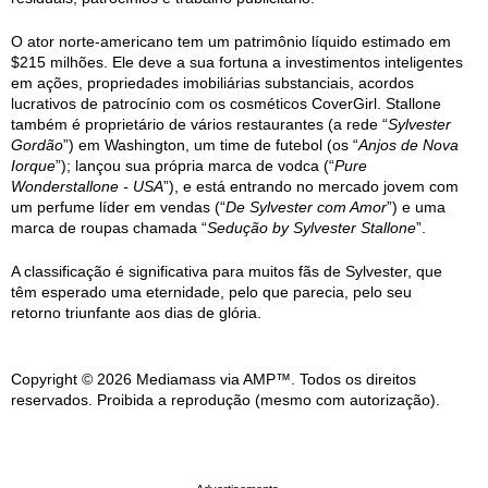
O ator norte-americano tem um patrimônio líquido estimado em
$215 milhões. Ele deve a sua fortuna a investimentos inteligentes
em ações, propriedades imobiliárias substanciais, acordos
lucrativos de patrocínio com os cosméticos CoverGirl. Stallone
também é proprietário de vários restaurantes (a rede “
Sylvester
Gordão
”) em Washington, um time de futebol (os “
Anjos de Nova
Iorque
”); lançou sua própria marca de vodca (“
Pure
Wonderstallone - USA
”), e está entrando no mercado jovem com
um perfume líder em vendas (“
De Sylvester com Amor
”) e uma
marca de roupas chamada “
Sedução by Sylvester Stallone
”.
A classificação é significativa para muitos fãs de Sylvester, que
têm esperado uma eternidade, pelo que parecia, pelo seu
retorno triunfante aos dias de glória.
Copyright © 2026 Mediamass via AMP™. Todos os direitos
reservados. Proibida a reprodução (mesmo com autorização).