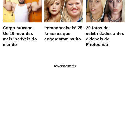
Corpo humano :
Irreconhecíveis! 25
20 fotos de
Os 10 recordes
famosos que
celebridades antes
mais incríveis do
engordaram muito
e depois do
mundo
Photoshop
page served in 0.003s (0,4)