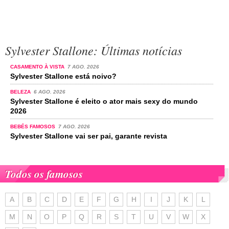
Sylvester Stallone: Últimas notícias
CASAMENTO À VISTA
7 AGO. 2026
Sylvester Stallone está noivo?
BELEZA
6 AGO. 2026
Sylvester Stallone é eleito o ator mais sexy do mundo
2026
BEBÉS FAMOSOS
7 AGO. 2026
Sylvester Stallone vai ser pai, garante revista
Todos os famosos
A
B
C
D
E
F
G
H
I
J
K
L
M
N
O
P
Q
R
S
T
U
V
W
X