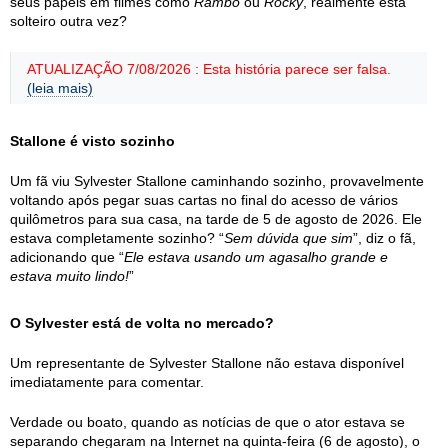
seus papéis em filmes como
Rambo
ou
Rocky
, realmente está
solteiro outra vez?
ATUALIZAÇÃO 7/08/2026 : Esta história parece ser falsa.
(leia mais)
Stallone é visto sozinho
Um fã viu Sylvester Stallone caminhando sozinho, provavelmente
voltando após pegar suas cartas no final do acesso de vários
quilômetros para sua casa, na tarde de 5 de agosto de 2026. Ele
estava completamente sozinho? “
Sem dúvida que sim
”, diz o fã,
adicionando que “
Ele estava usando um agasalho grande e
estava muito lindo!
”
O Sylvester está de volta no mercado?
Um representante de Sylvester Stallone não estava disponível
imediatamente para comentar.
Verdade ou boato, quando as notícias de que o ator estava se
separando chegaram na Internet na quinta-feira (6 de agosto), o