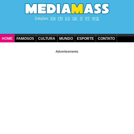
Edições
EN
FR
ES
DE
IT
PT
中文
HOME
FAMOSOS
CULTURA
MUNDO
ESPORTE
CONTATO