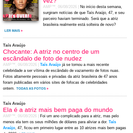
vez?
AMP™,
06/08/2026
|
No início desta semana,
surgiram notícias de que Taís Araújo, 47, e seu
parceiro haviam terminado. Será que a atriz
brasileira realmente está solteira de novo?
LER MAIS
»
Taís Araújo
Chocante: A atriz no centro de um
escândalo de foto de nudez
AMP™,
06/08/2026
|
Taís Araújo
já se tornou a mais recente
celebridade a ser vítima de escândalo de vazamento de fotos nuas.
Fotos altamente pessoais e privadas da atriz brasileira de 47 anos
foram publicadas em vários sites de fofocas de celebridades
ontem.
TODAS AS FOTOS
»
Taís Araújo
Ela é a atriz mais bem paga do mundo
AMP™,
06/08/2026
|
Foi um ano complicado para a atriz, mas pelo
menos ela tem os seus milhões de dólares para aliviar a dor.
Taís
Araújo
, 47, ficou em primeiro lugar entre as 10 atrizes mais bem pagas