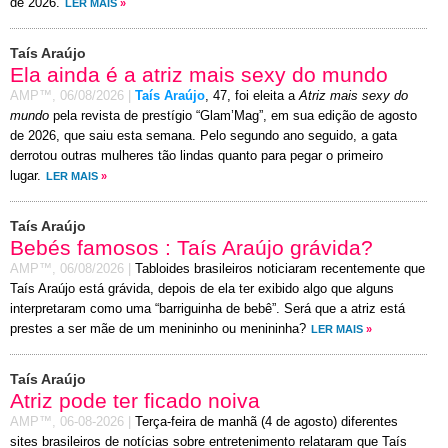
de 2026.
LER MAIS
»
Taís Araújo
Ela ainda é a atriz mais sexy do mundo
AMP™,
06/08/2026
|
Taís Araújo
, 47, foi eleita a
Atriz mais sexy do
mundo
pela revista de prestígio “Glam’Mag”, em sua edição de agosto
de 2026, que saiu esta semana. Pelo segundo ano seguido, a gata
derrotou outras mulheres tão lindas quanto para pegar o primeiro
lugar.
LER MAIS
»
Taís Araújo
Bebés famosos : Taís Araújo grávida?
AMP™,
06/08/2026
|
Tabloides brasileiros noticiaram recentemente que
Taís Araújo está grávida, depois de ela ter exibido algo que alguns
interpretaram como uma “barriguinha de bebê”. Será que a atriz está
prestes a ser mãe de um menininho ou menininha?
LER MAIS
»
Taís Araújo
Atriz pode ter ficado noiva
AMP™,
06-08-2026
|
Terça-feira de manhã (4 de agosto) diferentes
sites brasileiros de notícias sobre entretenimento relataram que Taís