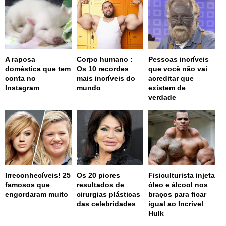
A raposa
Corpo humano :
Pessoas incríveis
doméstica que tem
Os 10 recordes
que você não vai
conta no
mais incríveis do
acreditar que
Instagram
mundo
existem de
verdade
Irreconhecíveis! 25
Os 20 piores
Fisiculturista injeta
famosos que
resultados de
óleo e álcool nos
engordaram muito
cirurgias plásticas
braços para ficar
das celebridades
igual ao Incrível
Hulk