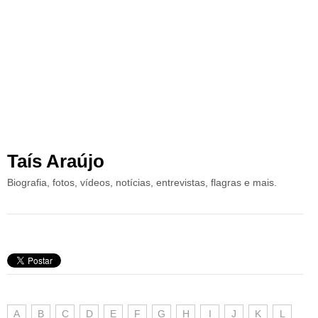
Taís Araújo
Biografia, fotos, vídeos, notícias, entrevistas, flagras e mais.
A
B
C
D
E
F
G
H
I
J
K
L