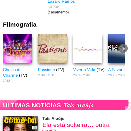
Lázaro Ramos
dal 2004
(casamento)
Filmografia
Cheias de
Passione
(TV)
Viver a Vida
(TV)
A Favorita
(
Charme
(TV)
2010 - 2011
2009 - 2010
2008 - 2009
2012
Taís Araújo
ÚLTIMAS NOTÍCIAS
Taís Araújo
Ela está solteira… outra