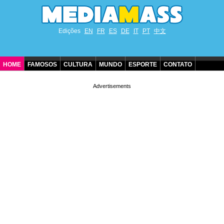
Edições
EN
FR
ES
DE
IT
PT
中文
HOME
FAMOSOS
CULTURA
MUNDO
ESPORTE
CONTATO