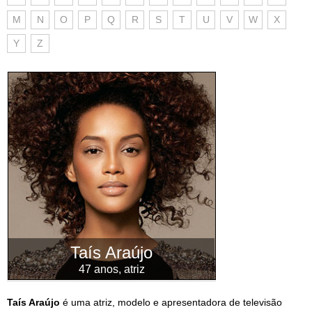
M
N
O
P
Q
R
S
T
U
V
W
X
Y
Z
Taís Araújo
47 anos, atriz
Taís Araújo
é uma atriz, modelo e apresentadora de televisão