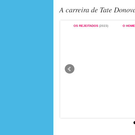
A carreira de Tate Dono
OS REJEITADOS
(2023)
O HOME
BOA NOITE, E BOA SORTE
(2005)