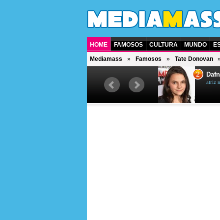
HOME
FAMOSOS
CULTURA
MUNDO
E
Mediamass
Famosos
Tate Donovan
1
2
Jet Li
Dafn
ator chinês
atriz 