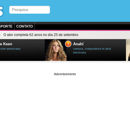
SPORTE
CONTATO
O ator completa 62 anos no dia 25 de setembro
3
e Keen
Anahí
norte-americana
cantora, compositora et atriz
mexicana
page served in 0.002s (0,4)