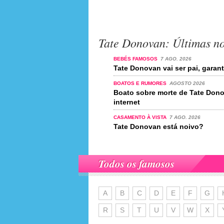
Tate Donovan: Últimas no
BEBÉS FAMOSOS
7 AGO. 2026
Tate Donovan vai ser pai, garant
BOATOS E RUMORES
AGOSTO 2026
Boato sobre morte de Tate Dono
internet
CASAMENTO À VISTA
7 AGO. 2026
Tate Donovan está noivo?
Todos os famosos
A
B
C
D
E
F
G
R
S
T
U
V
W
X