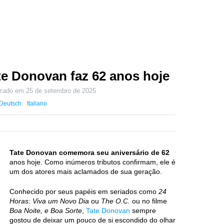
ate Donovan faz 62 anos hoje
izado em
25 de setembro de 2025
Deutsch
Italiano
Tate Donovan comemora seu aniversário de 62
anos hoje. Como inúmeros tributos confirmam, ele é
um dos atores mais aclamados de sua geração.
Conhecido por seus papéis em seriados como
24
Horas: Viva um Novo Dia
ou
The O.C.
ou no filme
Boa Noite, e Boa Sorte
,
Tate Donovan
sempre
gostou de deixar um pouco de si escondido do olhar