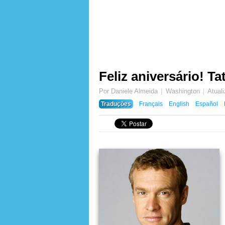
Feliz aniversário! T
Por Daniele Almeida
Washington
Atual
Traduções
Français
English
Español