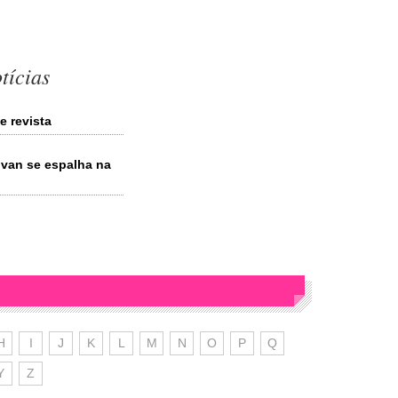
tícias
e revista
van se espalha na
H
I
J
K
L
M
N
O
P
Q
Y
Z