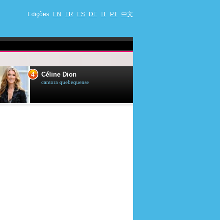
Edições
EN
FR
ES
DE
IT
PT
中文
4
5
Céline Dion
Ana Maria Br
cantora quebequense
apresentadora de t
jornalista brasileir