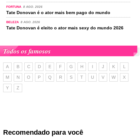
FORTUNA
8 AGO. 2026
Tate Donovan é o ator mais bem pago do mundo
BELEZA
8 AGO. 2026
Tate Donovan é eleito o ator mais sexy do mundo 2026
Todos os famosos
A
B
C
D
E
F
G
H
I
J
K
L
M
N
O
P
Q
R
S
T
U
V
W
X
Y
Z
Recomendado para você