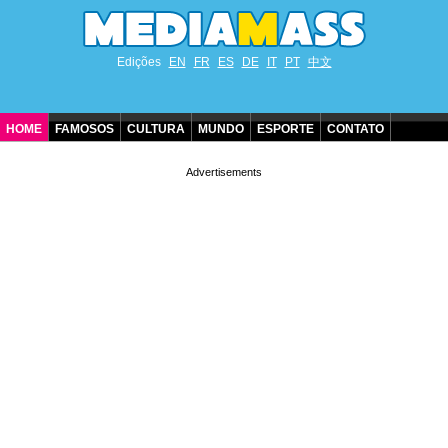
Edições
EN
FR
ES
DE
IT
PT
中文
HOME
FAMOSOS
CULTURA
MUNDO
ESPORTE
CONTATO