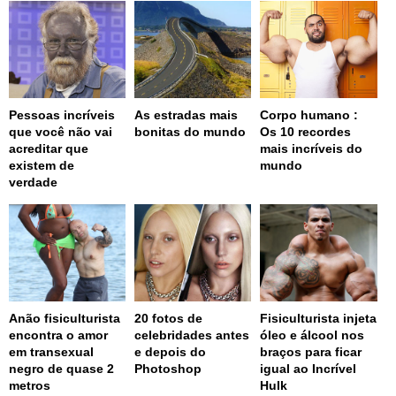
Pessoas incríveis
As estradas mais
Corpo humano :
que você não vai
bonitas do mundo
Os 10 recordes
acreditar que
mais incríveis do
existem de
mundo
verdade
Anão fisiculturista
20 fotos de
Fisiculturista injeta
encontra o amor
celebridades antes
óleo e álcool nos
em transexual
e depois do
braços para ficar
negro de quase 2
Photoshop
igual ao Incrível
metros
Hulk