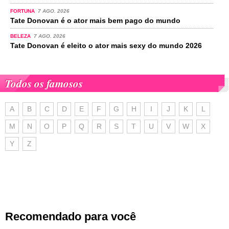
FORTUNA
7 AGO. 2026
Tate Donovan é o ator mais bem pago do mundo
BELEZA
7 AGO. 2026
Tate Donovan é eleito o ator mais sexy do mundo 2026
Todos os famosos
A
B
C
D
E
F
G
H
I
J
K
L
M
N
O
P
Q
R
S
T
U
V
W
X
Y
Z
Recomendado para você