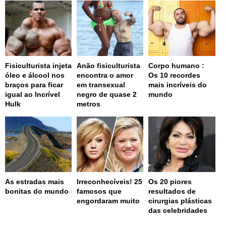
Fisiculturista injeta
Anão fisiculturista
Corpo humano :
óleo e álcool nos
encontra o amor
Os 10 recordes
braços para ficar
em transexual
mais incríveis do
igual ao Incrível
negro de quase 2
mundo
Hulk
metros
As estradas mais
Irreconhecíveis! 25
Os 20 piores
bonitas do mundo
famosos que
resultados de
engordaram muito
cirurgias plásticas
das celebridades