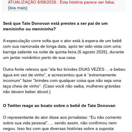
ATUALIZAÇÃO 8/08/2026 : Esta história parece ser falsa.
(leia mais)
Será que Tate Donovan está prestes a ser pai de um
menininho ou menininha?
A especulação corre solta que o ator está à espera de um bebê
com sua namorada de longa data, após ter sido vista com uma
barriga saliente na noite de quinta-feira (6 agosto 2026), durante
um jantar romântico perto de sua casa.
Outra fonte relevou que “ela fez brindes DUAS VEZES ... e bebeu
água em vez de vinho”, e acrescentou que é “extremamente
incomum” fazer “brindes com qualquer coisa que não seja uma
taça cheia de vinho”. (Caso você não saiba, mulheres grávidas
não devem beber álcool.)
O Twitter reage ao boato sobre o bebê de Tate Donovan
O representante do ator disse aos jornalistas: “Eu não comento
sobre sua vida pessoal”, ... sendo assim, não confirmou nem
negou. Isso fez com que diversas histórias sobre a suposta