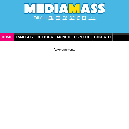
Edições
EN
FR
ES
DE
IT
PT
中文
HOME
FAMOSOS
CULTURA
MUNDO
ESPORTE
CONTATO