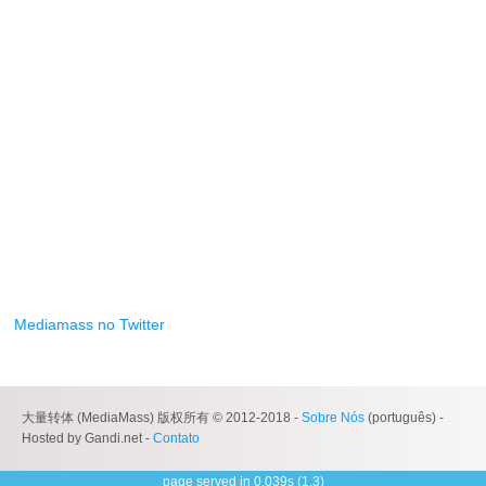
Mediamass no Twitter
大量转体 (MediaMass) 版权所有 © 2012-2018 -
Sobre Nós
(português) -
Hosted by Gandi.net -
Contato
page served in 0.039s (1,3)