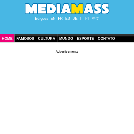
Edições
EN
FR
ES
DE
IT
PT
中文
HOME
FAMOSOS
CULTURA
MUNDO
ESPORTE
CONTATO