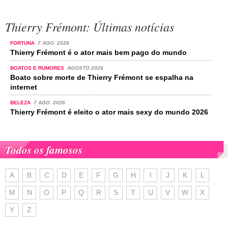
Thierry Frémont: Últimas notícias
FORTUNA
7 AGO. 2026
Thierry Frémont é o ator mais bem pago do mundo
BOATOS E RUMORES
AGOSTO 2026
Boato sobre morte de Thierry Frémont se espalha na
internet
BELEZA
7 AGO. 2026
Thierry Frémont é eleito o ator mais sexy do mundo 2026
Todos os famosos
A
B
C
D
E
F
G
H
I
J
K
L
M
N
O
P
Q
R
S
T
U
V
W
X
Y
Z