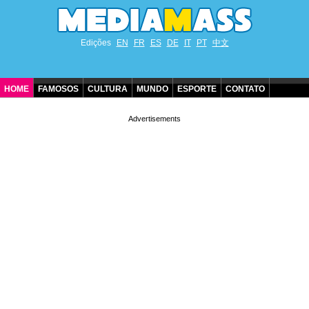
Edições
EN
FR
ES
DE
IT
PT
中文
HOME
FAMOSOS
CULTURA
MUNDO
ESPORTE
CONTATO