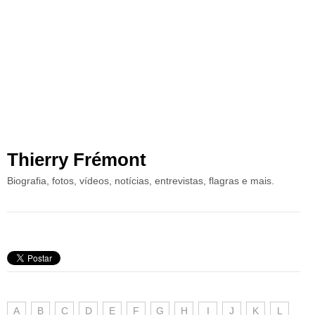
Thierry Frémont
Biografia, fotos, vídeos, notícias, entrevistas, flagras e mais.
A
B
C
D
E
F
G
H
I
J
K
L