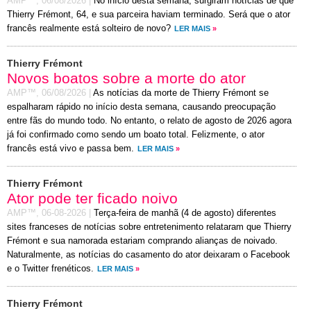
AMP™,
06/08/2026
|
No início desta semana, surgiram notícias de que
Thierry Frémont, 64, e sua parceira haviam terminado. Será que o ator
francês realmente está solteiro de novo?
LER MAIS
»
Thierry Frémont
Novos boatos sobre a morte do ator
AMP™,
06/08/2026
|
As notícias da morte de Thierry Frémont se
espalharam rápido no início desta semana, causando preocupação
entre fãs do mundo todo. No entanto, o relato de agosto de 2026 agora
já foi confirmado como sendo um boato total. Felizmente, o ator
francês está vivo e passa bem.
LER MAIS
»
Thierry Frémont
Ator pode ter ficado noivo
AMP™,
06-08-2026
|
Terça-feira de manhã (4 de agosto) diferentes
sites franceses de notícias sobre entretenimento relataram que Thierry
Frémont e sua namorada estariam comprando alianças de noivado.
Naturalmente, as notícias do casamento do ator deixaram o Facebook
e o Twitter frenéticos.
LER MAIS
»
Thierry Frémont