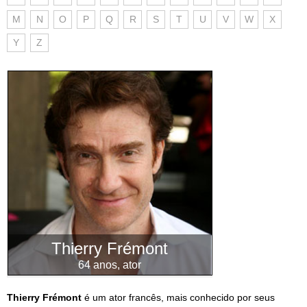
M
N
O
P
Q
R
S
T
U
V
W
X
Y
Z
Thierry Frémont
64 anos, ator
Thierry Frémont
é um ator francês, mais conhecido por seus