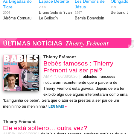
As Brigadas do
Espace Détente
Les Démons de
Obrigado à 
Tigre
Jésus
2005
1991
Bruno Solo & Yvan
Bertrand Blie
2006
1997
Jérôme Cornuau
Le Bolloc'h
Bernie Bonvoisin
Thierry Frémont
ÚLTIMAS NOTÍCIAS
Thierry Frémont
Bebés famosos : Thierry
Frémont vai ser pai?
AMP™,
06/08/2026
|
Tabloides franceses
noticiaram recentemente que a parceira de
Thierry Frémont está grávida, depois de ela ter
exibido algo que alguns interpretaram como uma
“barriguinha de bebê”. Será que o ator está prestes a ser pai de um
menininho ou menininha?
LER MAIS
»
Thierry Frémont
Ele está solteiro… outra vez?