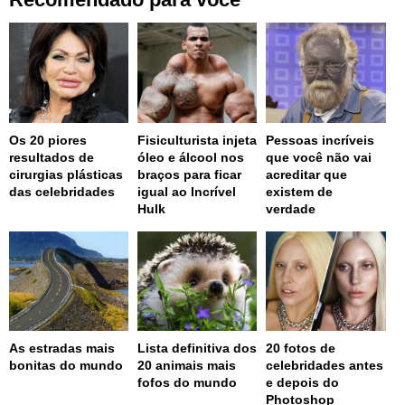
Os 20 piores
Fisiculturista injeta
Pessoas incríveis
resultados de
óleo e álcool nos
que você não vai
cirurgias plásticas
braços para ficar
acreditar que
das celebridades
igual ao Incrível
existem de
Hulk
verdade
As estradas mais
Lista definitiva dos
20 fotos de
bonitas do mundo
20 animais mais
celebridades antes
fofos do mundo
e depois do
Photoshop