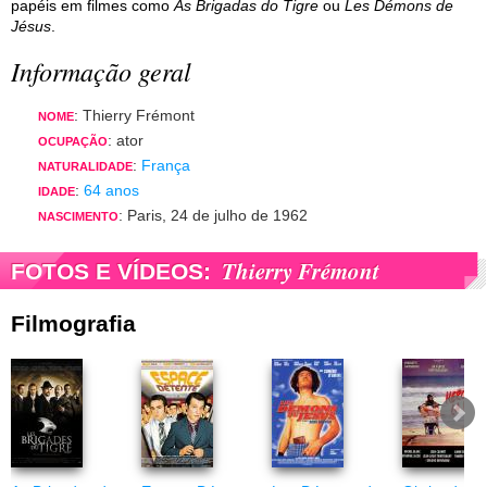
papéis em filmes como
As Brigadas do Tigre
ou
Les Démons de
Jésus
.
Informação geral
: Thierry Frémont
NOME
: ator
OCUPAÇÃO
:
França
NATURALIDADE
:
64 anos
IDADE
: Paris, 24 de julho de 1962
NASCIMENTO
Thierry Frémont
FOTOS E VÍDEOS:
Filmografia