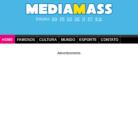
Edições
EN
FR
ES
DE
IT
PT
中文
HOME
FAMOSOS
CULTURA
MUNDO
ESPORTE
CONTATO