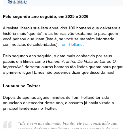
(leia mais)
Pelo segundo ano seguido, em 2025 e 2026
A revista liberou sua lista anual dos 100 homens que deixaram a
história mais “quente”, e as honras vão exatamente para quem
você pensou que iriam (isto é, se você se mantém informado
com notícias de celebridades):
Tom Holland
.
Pelo segundo ano seguido, o gato mais conhecido por seus
papéis em filmes como
Homem-Aranha: De Volta ao Lar
ou
O
Impossível
, derrotou outros homens tão lindos quanto para pegar
o primeiro lugar! E nós não podemos dizer que discordamos!
Loucura no Twitter
Depois de apenas alguns minutos de Tom Holland ter sido
anunciado o vencedor deste ano, o assunto já havia virado a
principal tendência no Twitter:
“
Ele é sem dúvida muito bonito; ele tem construído sua
carreira de forma inteligente, com base em mais do que