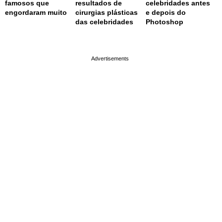
famosos que
resultados de
celebridades antes
engordaram muito
cirurgias plásticas
e depois do
das celebridades
Photoshop
page served in 0.001s (0,4)