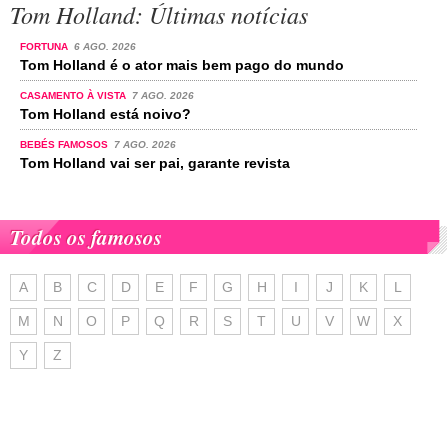
Tom Holland: Últimas notícias
FORTUNA
6 AGO. 2026
Tom Holland é o ator mais bem pago do mundo
CASAMENTO À VISTA
7 AGO. 2026
Tom Holland está noivo?
BEBÉS FAMOSOS
7 AGO. 2026
Tom Holland vai ser pai, garante revista
Todos os famosos
A
B
C
D
E
F
G
H
I
J
K
L
M
N
O
P
Q
R
S
T
U
V
W
X
Y
Z