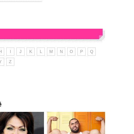
H
I
J
K
L
M
N
O
P
Q
Y
Z
ê