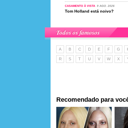
CASAMENTO À VISTA
9 AGO. 2026
Tom Holland está noivo?
Todos os famosos
A
B
C
D
E
F
G
R
S
T
U
V
W
X
Recomendado para voc