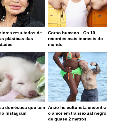
piores resultados de
Corpo humano : Os 10
ias plásticas das
recordes mais incríveis do
idades
mundo
sa doméstica que tem
Anão fisiculturista encontra
no Instagram
o amor em transexual negro
de quase 2 metros
 served in 0.001s (0,4)