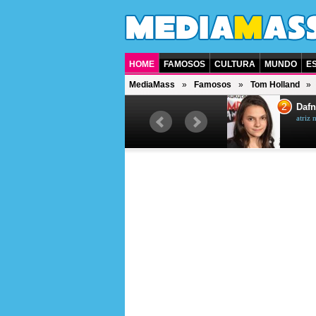
HOME
FAMOSOS
CULTURA
MUNDO
E
MediaMass
Famosos
Tom Holland
1
2
Jet Li
Dafn
ator chinês
atriz 