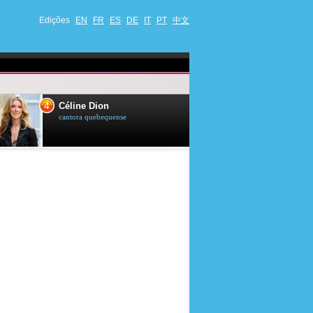
Edições
EN
FR
ES
DE
IT
PT
中文
4
5
Céline Dion
Ana Maria Br
cantora quebequense
apresentadora de t
jornalista brasileir