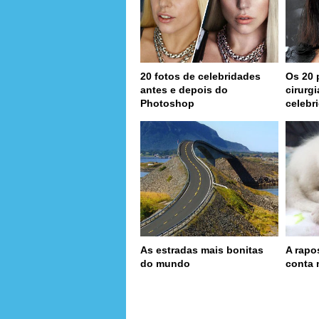
20 fotos de celebridades
Os 20 
antes e depois do
cirurg
Photoshop
celebr
As estradas mais bonitas
A rapo
do mundo
conta 
page