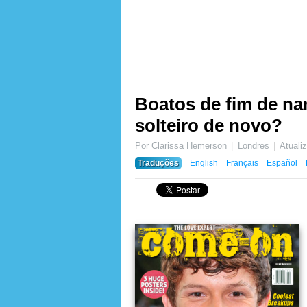
Boatos de fim de na
solteiro de novo?
Por Clarissa Hemerson
Londres
Atual
Traduções
English
Français
Español