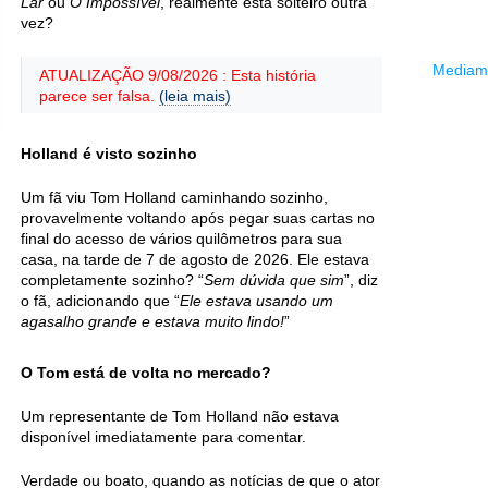
Lar
ou
O Impossível
, realmente está solteiro outra
vez?
Mediama
ATUALIZAÇÃO 9/08/2026 : Esta história
parece ser falsa.
(leia mais)
Holland é visto sozinho
Um fã viu Tom Holland caminhando sozinho,
provavelmente voltando após pegar suas cartas no
final do acesso de vários quilômetros para sua
casa, na tarde de 7 de agosto de 2026. Ele estava
completamente sozinho? “
Sem dúvida que sim
”, diz
o fã, adicionando que “
Ele estava usando um
agasalho grande e estava muito lindo!
”
O Tom está de volta no mercado?
Um representante de Tom Holland não estava
disponível imediatamente para comentar.
Verdade ou boato, quando as notícias de que o ator