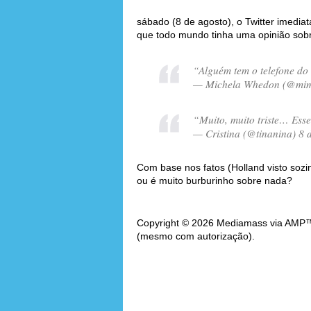
sábado (8 de agosto), o Twitter imedi
que todo mundo tinha uma opinião sobr
“Alguém tem o telefone d
— Michela Whedon (@mimi
“Muito, muito triste… Esse
— Cristina (@tinanina) 8 
Com base nos fatos (Holland visto soz
ou é muito burburinho sobre nada?
Copyright © 2026 Mediamass via AMP™. 
(mesmo com autorização).