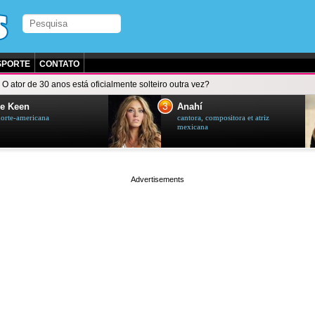
SPORTE
CONTATO
O ator de 30 anos está oficialmente solteiro outra vez?
3
e Keen
Anahí
norte-americana
cantora, compositora et atriz
mexicana
page served in 0.002s (0,4)