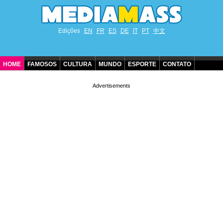
Edições
EN
FR
ES
DE
IT
PT
中文
HOME
FAMOSOS
CULTURA
MUNDO
ESPORTE
CONTATO