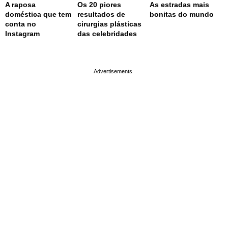
A raposa
Os 20 piores
As estradas mais
doméstica que tem
resultados de
bonitas do mundo
conta no
cirurgias plásticas
Instagram
das celebridades
page served in 0s (0,4)