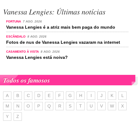
Vanessa Lengies: Últimas notícias
FORTUNA
7 AGO. 2026
Vanessa Lengies é a atriz mais bem paga do mundo
ESCÂNDALO
8 AGO. 2026
Fotos de nus de Vanessa Lengies vazaram na internet
CASAMENTO À VISTA
8 AGO. 2026
Vanessa Lengies está noiva?
Todos os famosos
A
B
C
D
E
F
G
H
I
J
K
L
M
N
O
P
Q
R
S
T
U
V
W
X
Y
Z