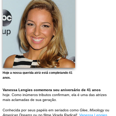
Hoje a nossa querida atriz está completando 41
anos.
Vanessa Lengies comemora seu aniversário de 41 anos
hoje. Como inúmeros tributos confirmam, ela é uma das atrizes
mais aclamadas de sua geração.
Conhecida por seus papéis em seriados como
Glee
,
Mixology
ou
American Dreams
ou no filme
Virada Radical!
,
Vanessa Lengies