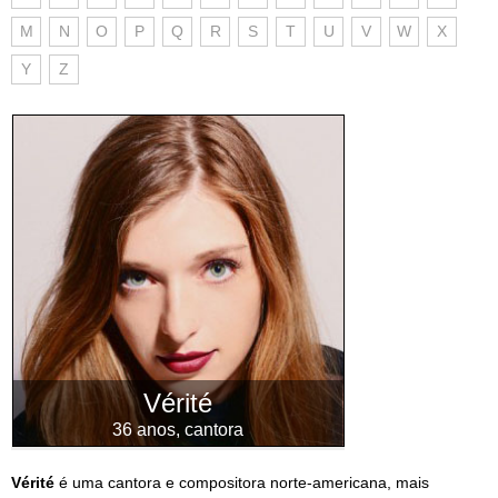
M
N
O
P
Q
R
S
T
U
V
W
X
Y
Z
Vérité
36 anos, cantora
Vérité
é uma cantora e compositora norte-americana, mais