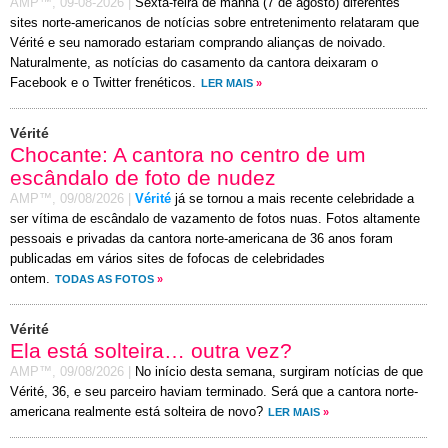
AMP™,
09-08-2026
|
Sexta-feira de manhã (7 de agosto) diferentes
sites norte-americanos de notícias sobre entretenimento relataram que
Vérité e seu namorado estariam comprando alianças de noivado.
Naturalmente, as notícias do casamento da cantora deixaram o
Facebook e o Twitter frenéticos.
LER MAIS
»
Vérité
Chocante: A cantora no centro de um
escândalo de foto de nudez
AMP™,
09/08/2026
|
Vérité
já se tornou a mais recente celebridade a
ser vítima de escândalo de vazamento de fotos nuas. Fotos altamente
pessoais e privadas da cantora norte-americana de 36 anos foram
publicadas em vários sites de fofocas de celebridades
ontem.
TODAS AS FOTOS
»
Vérité
Ela está solteira… outra vez?
AMP™,
09/08/2026
|
No início desta semana, surgiram notícias de que
Vérité, 36, e seu parceiro haviam terminado. Será que a cantora norte-
americana realmente está solteira de novo?
LER MAIS
»