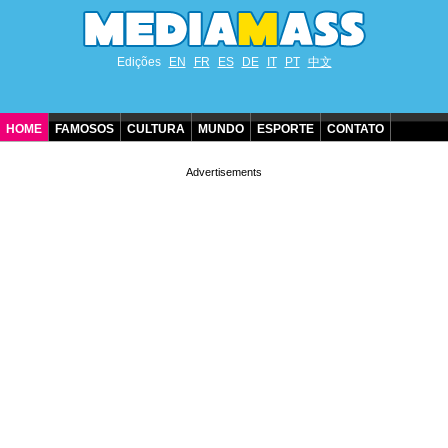
Edições
EN
FR
ES
DE
IT
PT
中文
HOME
FAMOSOS
CULTURA
MUNDO
ESPORTE
CONTATO