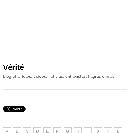
Vérité
Biografia, fotos, vídeos, notícias, entrevistas, flagras e mais.
A
B
C
D
E
F
G
H
I
J
K
L