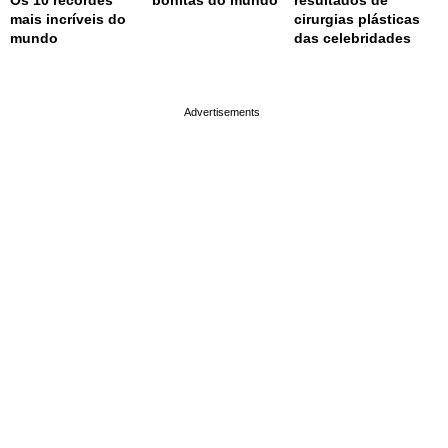
mais incríveis do
cirurgias plásticas
mundo
das celebridades
page served in 0.002s (0,4)