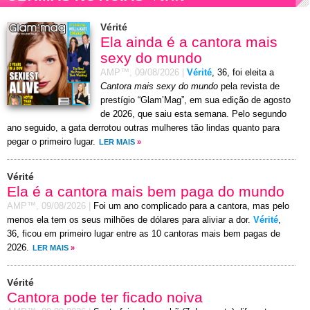
Vérité
Ela ainda é a cantora mais
sexy do mundo
AMP™,
09/08/2026
|
Vérité
, 36, foi eleita a
Cantora mais sexy do mundo
pela revista de
prestígio “Glam’Mag”, em sua edição de agosto
de 2026, que saiu esta semana. Pelo segundo
ano seguido, a gata derrotou outras mulheres tão lindas quanto para
pegar o primeiro lugar.
LER MAIS
»
Vérité
Ela é a cantora mais bem paga do mundo
AMP™,
09/08/2026
|
Foi um ano complicado para a cantora, mas pelo
menos ela tem os seus milhões de dólares para aliviar a dor.
Vérité
,
36, ficou em primeiro lugar entre as 10 cantoras mais bem pagas de
2026.
LER MAIS
»
Vérité
Cantora pode ter ficado noiva