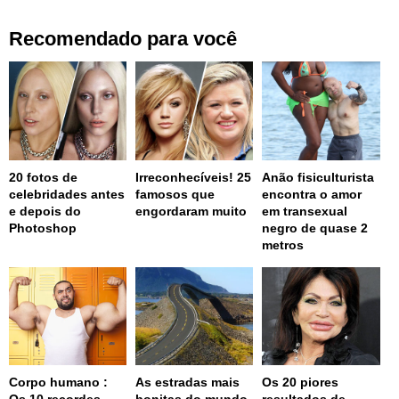
Recomendado para você
20 fotos de
Irreconhecíveis! 25
Anão fisiculturista
celebridades antes
famosos que
encontra o amor
e depois do
engordaram muito
em transexual
Photoshop
negro de quase 2
metros
Corpo humano :
As estradas mais
Os 20 piores
Os 10 recordes
bonitas do mundo
resultados de