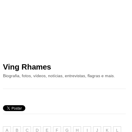
Ving Rhames
Biografia, fotos, vídeos, notícias, entrevistas, flagras e mais.
A
B
C
D
E
F
G
H
I
J
K
L