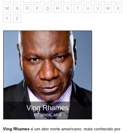
M
N
O
P
Q
R
S
T
U
V
W
X
Y
Z
Ving Rhames
67 anos, ator
Ving Rhames
é um ator norte-americano, mais conhecido por