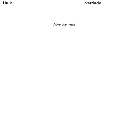
Hulk
verdade
page served in 0.003s (0,4)