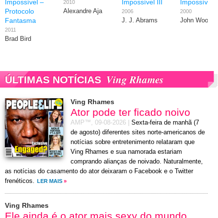
Impossível –
Impossível III
Impossível I
2010
Protocolo
Alexandre Aja
2006
2000
Fantasma
J. J. Abrams
John Woo
2011
Brad Bird
Ving Rhames
ÚLTIMAS NOTÍCIAS
Ving Rhames
Ator pode ter ficado noivo
AMP™,
09-08-2026
|
Sexta-feira de manhã (7
de agosto) diferentes sites norte-americanos de
notícias sobre entretenimento relataram que
Ving Rhames e sua namorada estariam
comprando alianças de noivado. Naturalmente,
as notícias do casamento do ator deixaram o Facebook e o Twitter
frenéticos.
LER MAIS
»
Ving Rhames
Ele ainda é o ator mais sexy do mundo