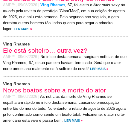
AMP™,
09/08/2026
|
Ving Rhames
, 67, foi eleito o
Ator mais sexy do
mundo
pela revista de prestígio “Glam’Mag”, em sua edição de agosto
de 2026, que saiu esta semana. Pelo segundo ano seguido, o gato
derrotou outros homens tão lindos quanto para pegar o primeiro
lugar.
LER MAIS
»
Ving Rhames
Ele está solteiro… outra vez?
AMP™,
09/08/2026
|
No início desta semana, surgiram notícias de que
Ving Rhames, 67, e sua parceira haviam terminado. Será que o ator
norte-americano realmente está solteiro de novo?
LER MAIS
»
Ving Rhames
Novos boatos sobre a morte do ator
AMP™,
09/08/2026
|
As notícias da morte de Ving Rhames se
espalharam rápido no início desta semana, causando preocupação
entre fãs do mundo todo. No entanto, o relato de agosto de 2026 agora
já foi confirmado como sendo um boato total. Felizmente, o ator norte-
americano está vivo e passa bem.
LER MAIS
»