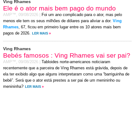
Ving Rhames
Ele é o ator mais bem pago do mundo
AMP™,
09/08/2026
|
Foi um ano complicado para o ator, mas pelo
menos ele tem os seus milhões de dólares para aliviar a dor.
Ving
Rhames
, 67, ficou em primeiro lugar entre os 10 atores mais bem
pagos de 2026.
LER MAIS
»
Ving Rhames
Bebés famosos : Ving Rhames vai ser pai?
AMP™,
09/08/2026
|
Tabloides norte-americanos noticiaram
recentemente que a parceira de Ving Rhames está grávida, depois de
ela ter exibido algo que alguns interpretaram como uma “barriguinha de
bebê”. Será que o ator está prestes a ser pai de um menininho ou
menininha?
LER MAIS
»