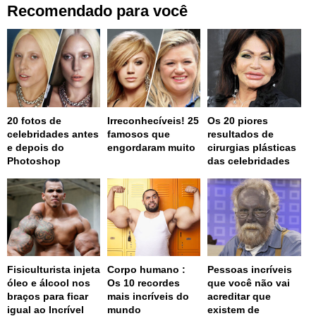
Recomendado para você
20 fotos de
Irreconhecíveis! 25
Os 20 piores
celebridades antes
famosos que
resultados de
e depois do
engordaram muito
cirurgias plásticas
Photoshop
das celebridades
Fisiculturista injeta
Corpo humano :
Pessoas incríveis
óleo e álcool nos
Os 10 recordes
que você não vai
braços para ficar
mais incríveis do
acreditar que
igual ao Incrível
mundo
existem de