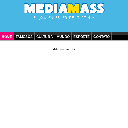
Edições
EN
FR
ES
DE
IT
PT
中文
HOME
FAMOSOS
CULTURA
MUNDO
ESPORTE
CONTATO