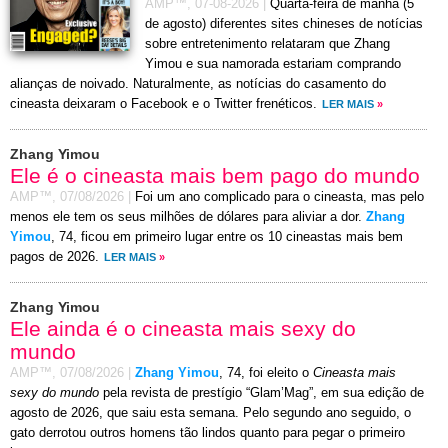
AMP™,
07-08-2026
|
Quarta-feira de manhã (5
de agosto) diferentes sites chineses de notícias
sobre entretenimento relataram que Zhang
Yimou e sua namorada estariam comprando
alianças de noivado. Naturalmente, as notícias do casamento do
cineasta deixaram o Facebook e o Twitter frenéticos.
LER MAIS
»
Zhang Yimou
Ele é o cineasta mais bem pago do mundo
AMP™,
07/08/2026
|
Foi um ano complicado para o cineasta, mas pelo
menos ele tem os seus milhões de dólares para aliviar a dor.
Zhang
Yimou
, 74, ficou em primeiro lugar entre os 10 cineastas mais bem
pagos de 2026.
LER MAIS
»
Zhang Yimou
Ele ainda é o cineasta mais sexy do
mundo
AMP™,
07/08/2026
|
Zhang Yimou
, 74, foi eleito o
Cineasta mais
sexy do mundo
pela revista de prestígio “Glam’Mag”, em sua edição de
agosto de 2026, que saiu esta semana. Pelo segundo ano seguido, o
gato derrotou outros homens tão lindos quanto para pegar o primeiro