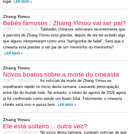
lugar.
LER MAIS
»
Zhang Yimou
Bebés famosos : Zhang Yimou vai ser pai?
AMP™,
07/08/2026
|
Tabloides chineses noticiaram recentemente que
a parceira de Zhang Yimou está grávida, depois de ela ter exibido algo
que alguns interpretaram como uma “barriguinha de bebê”. Será que o
cineasta está prestes a ser pai de um menininho ou menininha?
LER MAIS
»
Zhang Yimou
Novos boatos sobre a morte do cineasta
AMP™,
07/08/2026
|
As notícias da morte de Zhang Yimou se
espalharam rápido no início desta semana, causando preocupação
entre fãs do mundo todo. No entanto, o relato de agosto de 2026 agora
já foi confirmado como sendo um boato total. Felizmente, o cineasta
chinês está vivo e passa bem.
LER MAIS
»
Zhang Yimou
Ele está solteiro… outra vez?
AMP™,
07/08/2026
|
No início desta semana, surgiram notícias de que