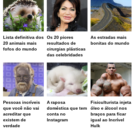
Lista definitiva dos
Os 20 piores
As estradas mais
20 animais mais
resultados de
bonitas do mundo
fofos do mundo
cirurgias plásticas
das celebridades
Pessoas incríveis
A raposa
Fisiculturista injeta
que você não vai
doméstica que tem
óleo e álcool nos
acreditar que
conta no
braços para ficar
existem de
Instagram
igual ao Incrível
verdade
Hulk
page served in 0s (0,4)