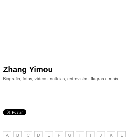
Zhang Yimou
Biografia, fotos, vídeos, notícias, entrevistas, flagras e mais.
A
B
C
D
E
F
G
H
I
J
K
L