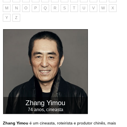
M
N
O
P
Q
R
S
T
U
V
W
X
Y
Z
Zhang Yimou
74 anos, cineasta
Zhang Yimou
é um cineasta, roteirista e produtor chinês, mais