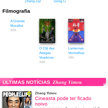
Zhang Ziyi
Gong Li
Filmografia
A Grande
Muralha
2016
O Clã das
Lanternas
Adagas
Vermelhas
Voadoras
1991
2004
Zhang Yimou
ÚLTIMAS NOTÍCIAS
Zhang Yimou
Cineasta pode ter ficado
noivo