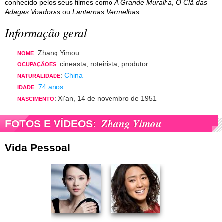
conhecido pelos seus filmes como
A Grande Muralha
,
O Clã das
Adagas Voadoras
ou
Lanternas Vermelhas
.
Informação geral
: Zhang Yimou
NOME
: cineasta, roteirista, produtor
OCUPAÇÃOES
:
China
NATURALIDADE
:
74 anos
IDADE
: Xi'an, 14 de novembro de 1951
NASCIMENTO
Zhang Yimou
FOTOS E VÍDEOS:
Vida Pessoal