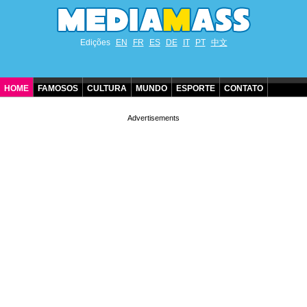
Edições
EN
FR
ES
DE
IT
PT
中文
HOME
FAMOSOS
CULTURA
MUNDO
ESPORTE
CONTATO