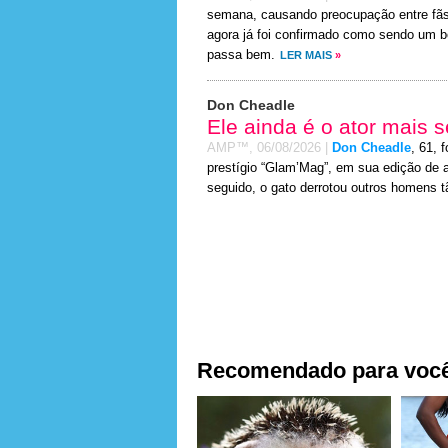
semana, causando preocupação entre fãs 
agora já foi confirmado como sendo um bo
passa bem.
LER MAIS
»
Don Cheadle
Ele ainda é o ator mais
AMP™,
06/08/2026
|
Don Cheadle
, 61, f
prestígio “Glam’Mag”, em sua edição de 
seguido, o gato derrotou outros homens tã
Recomendado para voc