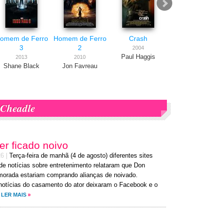
omem de Ferro
Homem de Ferro
Crash
Onze Homens 
3
2
Um Segredo
2004
Paul Haggis
2013
2010
2001
Shane Black
Jon Favreau
Steven
Soderbergh
Cheadle
er ficado noivo
26
|
Terça-feira de manhã (4 de agosto) diferentes sites
de notícias sobre entretenimento relataram que Don
morada estariam comprando alianças de noivado.
notícias do casamento do ator deixaram o Facebook e o
LER MAIS
»