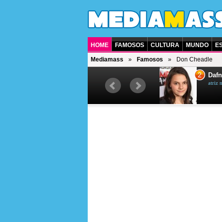
HOME
FAMOSOS
CULTURA
MUNDO
E
Mediamass
Famosos
Don Cheadle
1
2
Jet Li
Dafn
ator chinês
atriz 