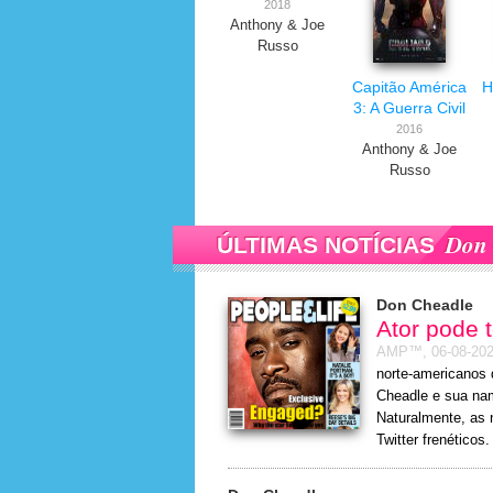
2018
Anthony & Joe
Russo
Capitão América
H
3: A Guerra Civil
2016
Anthony & Joe
Russo
Don 
ÚLTIMAS NOTÍCIAS
Don Cheadle
Ator pode t
AMP™,
06-08-20
norte-americanos 
Cheadle e sua na
Naturalmente, as 
Twitter frenéticos.