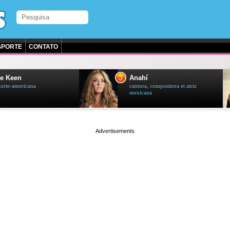
SPORTE
CONTATO
3
e Keen
Anahí
norte-americana
cantora, compositora et atriz
mexicana
page served in 0.001s (0,4)