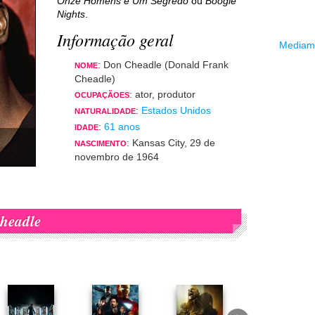
Onze Homens e Um Segredo
ou
Boogie
Nights
.
Informação geral
Mediama
: Don Cheadle (Donald Frank
NOME
Cheadle)
: ator, produtor
OCUPAÇÃOES
:
Estados Unidos
NATURALIDADE
:
61 anos
IDADE
: Kansas City, 29 de
NASCIMENTO
novembro de 1964
headle