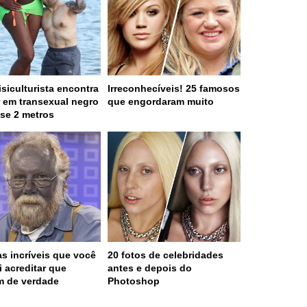
isiculturista encontra
Irreconhecíveis! 25 famosos
 em transexual negro
que engordaram muito
se 2 metros
s incríveis que você
20 fotos de celebridades
i acreditar que
antes e depois do
m de verdade
Photoshop
 served in 0.002s (0,4)