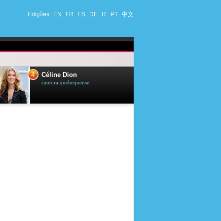
Edições
EN
FR
ES
DE
IT
PT
中文
4
5
Céline Dion
Ana Maria Br
cantora quebequense
apresentadora de t
jornalista brasileir