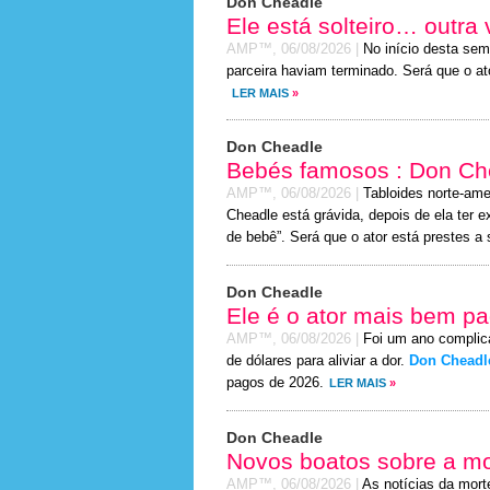
Don Cheadle
Ele está solteiro… outra
AMP™,
06/08/2026
|
No início desta sem
parceira haviam terminado. Será que o at
LER MAIS
»
Don Cheadle
Bebés famosos : Don Che
AMP™,
06/08/2026
|
Tabloides norte-ame
Cheadle está grávida, depois de ela ter 
de bebê”. Será que o ator está prestes a
Don Cheadle
Ele é o ator mais bem p
AMP™,
06/08/2026
|
Foi um ano complic
de dólares para aliviar a dor.
Don Cheadl
pagos de 2026.
LER MAIS
»
Don Cheadle
Novos boatos sobre a mo
AMP™,
06/08/2026
|
As notícias da mort