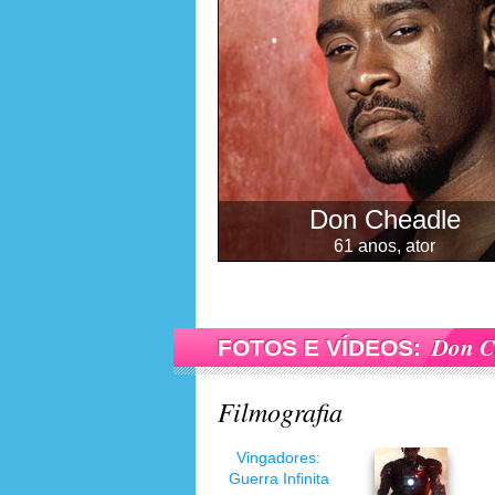
Don Cheadle
61 anos, ator
Don C
FOTOS E VÍDEOS:
Filmografia
Vingadores:
Guerra Infinita