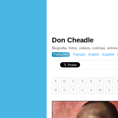
Don Cheadle
Biografia, fotos, vídeos, notícias, entrev
Traduções
Français
English
Español
A
B
C
D
E
F
G
R
S
T
U
V
W
X