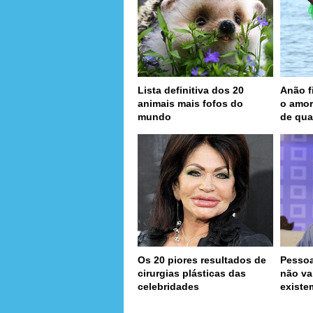
Lista definitiva dos 20
Anão f
animais mais fofos do
o amor
mundo
de qua
Os 20 piores resultados de
Pessoa
cirurgias plásticas das
não va
celebridades
existe
page