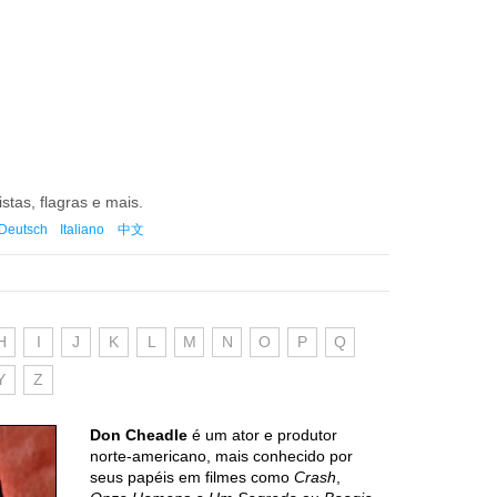
istas, flagras e mais.
Deutsch
Italiano
中文
H
I
J
K
L
M
N
O
P
Q
Y
Z
Don Cheadle
é um ator e produtor
norte-americano, mais conhecido por
seus papéis em filmes como
Crash
,