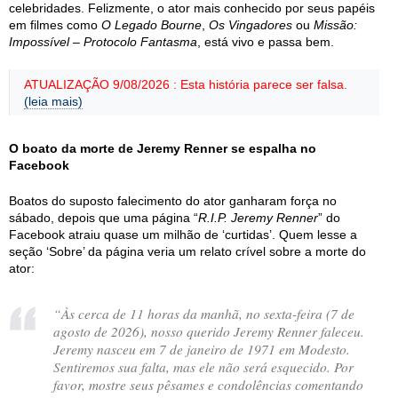
celebridades. Felizmente, o ator mais conhecido por seus papéis
em filmes como
O Legado Bourne
,
Os Vingadores
ou
Missão:
Impossível – Protocolo Fantasma
, está vivo e passa bem.
ATUALIZAÇÃO 9/08/2026 : Esta história parece ser falsa.
(leia mais)
O boato da morte de Jeremy Renner se espalha no
Facebook
Boatos do suposto falecimento do ator ganharam força no
sábado, depois que uma página “
R.I.P. Jeremy Renner
” do
Facebook atraiu quase um milhão de ‘curtidas’. Quem lesse a
seção ‘Sobre’ da página veria um relato crível sobre a morte do
ator:
“Às cerca de 11 horas da manhã, no sexta-feira (7 de
agosto de 2026), nosso querido Jeremy Renner faleceu.
Jeremy nasceu em 7 de janeiro de 1971 em Modesto.
Sentiremos sua falta, mas ele não será esquecido. Por
favor, mostre seus pêsames e condolências comentando