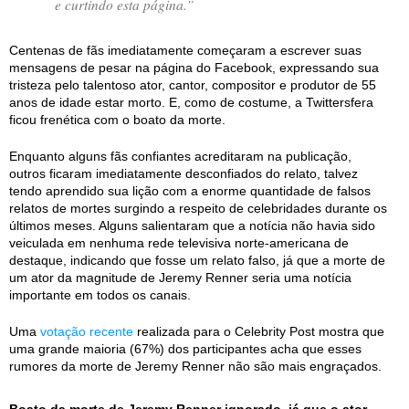
e curtindo esta página.”
Centenas de fãs imediatamente começaram a escrever suas
mensagens de pesar na página do Facebook, expressando sua
tristeza pelo talentoso ator, cantor, compositor e produtor de 55
anos de idade estar morto. E, como de costume, a Twittersfera
ficou frenética com o boato da morte.
Enquanto alguns fãs confiantes acreditaram na publicação,
outros ficaram imediatamente desconfiados do relato, talvez
tendo aprendido sua lição com a enorme quantidade de falsos
relatos de mortes surgindo a respeito de celebridades durante os
últimos meses. Alguns salientaram que a notícia não havia sido
veiculada em nenhuma rede televisiva norte-americana de
destaque, indicando que fosse um relato falso, já que a morte de
um ator da magnitude de Jeremy Renner seria uma notícia
importante em todos os canais.
Uma
votação recente
realizada para o Celebrity Post mostra que
uma grande maioria (67%) dos participantes acha que esses
rumores da morte de Jeremy Renner não são mais engraçados.
Boato da morte de Jeremy Renner ignorado, já que o ator