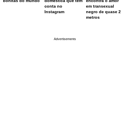
bonitas do mundo
doméstica que tem
encontra o amor
conta no
em transexual
Instagram
negro de quase 2
metros
page served in 0.002s (0,4)