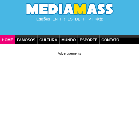
Edições
EN
FR
ES
DE
IT
PT
中文
HOME
FAMOSOS
CULTURA
MUNDO
ESPORTE
CONTATO