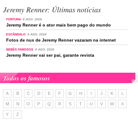
Jeremy Renner: Últimas notícias
FORTUNA
8 AGO. 2026
Jeremy Renner é o ator mais bem pago do mundo
ESCÂNDALO
9 AGO. 2026
Fotos de nus de Jeremy Renner vazaram na internet
BEBÉS FAMOSOS
9 AGO. 2026
Jeremy Renner vai ser pai, garante revista
Todos os famosos
A
B
C
D
E
F
G
H
I
J
K
L
M
N
O
P
Q
R
S
T
U
V
W
X
Y
Z