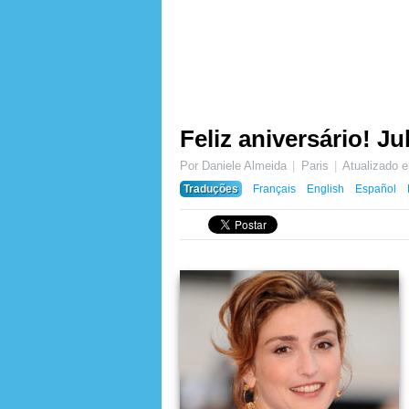
Feliz aniversário! Ju
Por Daniele Almeida
Paris
Atualizado
Traduções
Français
English
Español