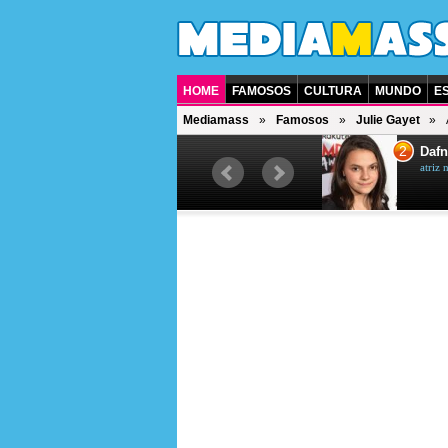
HOME
FAMOSOS
CULTURA
MUNDO
E
Mediamass
Famosos
Julie Gayet
1
2
Jet Li
Dafn
ator chinês
atriz 