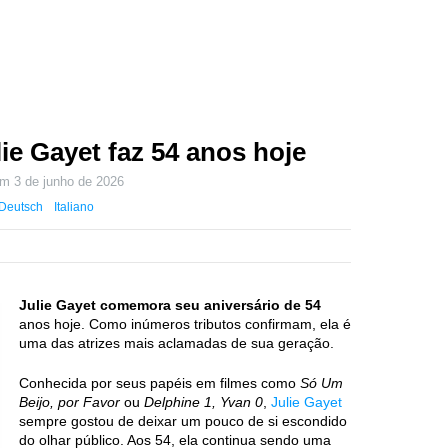
lie Gayet faz 54 anos hoje
 em
3 de junho de 2026
Deutsch
Italiano
Julie Gayet comemora seu aniversário de 54
anos hoje. Como inúmeros tributos confirmam, ela é
uma das atrizes mais aclamadas de sua geração.
Conhecida por seus papéis em filmes como
Só Um
Beijo, por Favor
ou
Delphine 1, Yvan 0
,
Julie Gayet
sempre gostou de deixar um pouco de si escondido
do olhar público. Aos 54, ela continua sendo uma