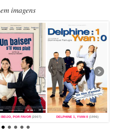
t em imagens
 BEIJO, POR FAVOR
(2007)
DELPHINE 1, YVAN 0
(1996)
DOIS PAIS E U