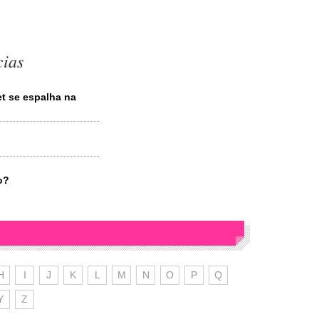
cias
et se espalha na
o?
H
I
J
K
L
M
N
O
P
Q
Y
Z