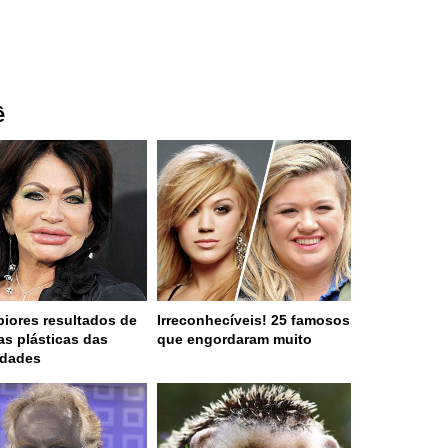
ê
piores resultados de
Irreconhecíveis! 25 famosos
ias plásticas das
que engordaram muito
idades