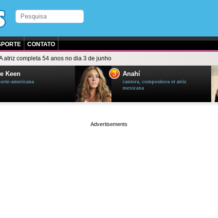
SPORTE
CONTATO
A atriz completa 54 anos no dia 3 de junho
3
e Keen
Anahí
norte-americana
cantora, compositora et atriz
mexicana
page served in 0s (0,4)