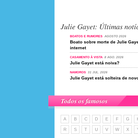
Julie Gayet: Últimas notí
BOATOS E RUMORES
AGOSTO 2026
Boato sobre morte de Julie Gay
internet
CASAMENTO À VISTA
8 AGO. 2026
Julie Gayet está noiva?
NAMOROS
31 JUL. 2026
Julie Gayet está solteira de nov
Todos os famosos
A
B
C
D
E
F
G
R
S
T
U
V
W
X