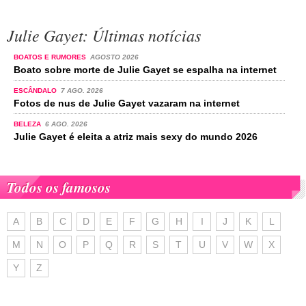
Julie Gayet: Últimas notícias
BOATOS E RUMORES
AGOSTO 2026
Boato sobre morte de Julie Gayet se espalha na internet
ESCÂNDALO
7 AGO. 2026
Fotos de nus de Julie Gayet vazaram na internet
BELEZA
6 AGO. 2026
Julie Gayet é eleita a atriz mais sexy do mundo 2026
Todos os famosos
A
B
C
D
E
F
G
H
I
J
K
L
M
N
O
P
Q
R
S
T
U
V
W
X
Y
Z