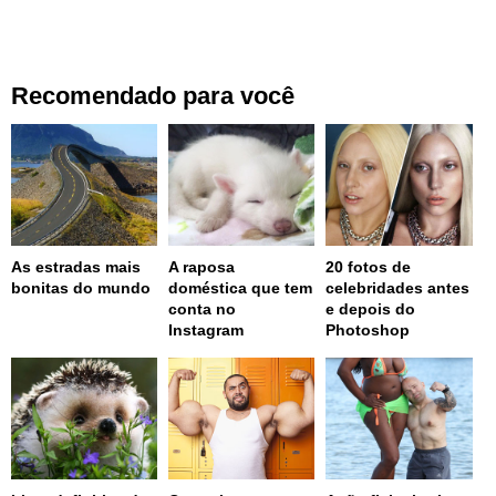
Recomendado para você
As estradas mais
A raposa
20 fotos de
bonitas do mundo
doméstica que tem
celebridades antes
conta no
e depois do
Instagram
Photoshop