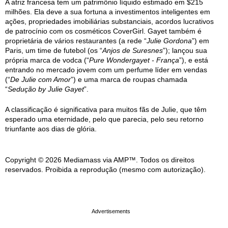
A atriz francesa tem um patrimônio líquido estimado em $215
milhões. Ela deve a sua fortuna a investimentos inteligentes em
ações, propriedades imobiliárias substanciais, acordos lucrativos
de patrocínio com os cosméticos CoverGirl. Gayet também é
proprietária de vários restaurantes (a rede “
Julie Gordona
”) em
Paris, um time de futebol (os “
Anjos de Suresnes
”); lançou sua
própria marca de vodca (“
Pure Wondergayet - França
”), e está
entrando no mercado jovem com um perfume líder em vendas
(“
De Julie com Amor
”) e uma marca de roupas chamada
“
Sedução by Julie Gayet
”.
A classificação é significativa para muitos fãs de Julie, que têm
esperado uma eternidade, pelo que parecia, pelo seu retorno
triunfante aos dias de glória.
Copyright © 2026 Mediamass via AMP™. Todos os direitos
reservados. Proibida a reprodução (mesmo com autorização).