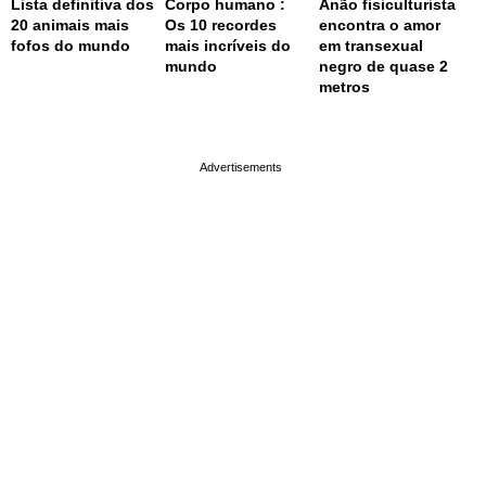
Lista definitiva dos
Corpo humano :
Anão fisiculturista
20 animais mais
Os 10 recordes
encontra o amor
fofos do mundo
mais incríveis do
em transexual
mundo
negro de quase 2
metros
page served in 0.001s (0,4)