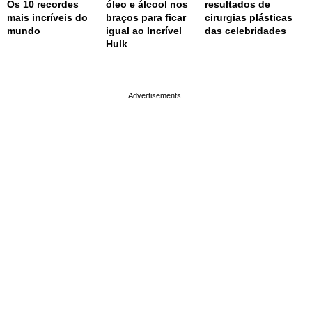
Os 10 recordes
óleo e álcool nos
resultados de
mais incríveis do
braços para ficar
cirurgias plásticas
mundo
igual ao Incrível
das celebridades
Hulk
page served in 0.001s (0,4)