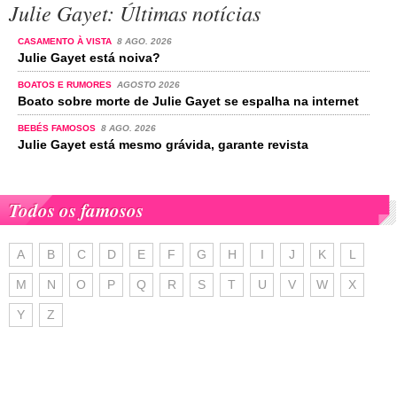
Julie Gayet: Últimas notícias
CASAMENTO À VISTA
8 AGO. 2026
Julie Gayet está noiva?
BOATOS E RUMORES
AGOSTO 2026
Boato sobre morte de Julie Gayet se espalha na internet
BEBÉS FAMOSOS
8 AGO. 2026
Julie Gayet está mesmo grávida, garante revista
Todos os famosos
A
B
C
D
E
F
G
H
I
J
K
L
M
N
O
P
Q
R
S
T
U
V
W
X
Y
Z