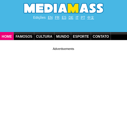
Edições
EN
FR
ES
DE
IT
PT
中文
HOME
FAMOSOS
CULTURA
MUNDO
ESPORTE
CONTATO