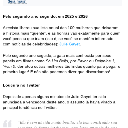
(leia mais)
Pelo segundo ano seguido, em 2025 e 2026
A revista liberou sua lista anual das 100 mulheres que deixaram
a história mais “quente”, e as honras vão exatamente para quem
você pensou que iriam (isto é, se você se mantém informado
com notícias de celebridades):
Julie Gayet
.
Pelo segundo ano seguido, a gata mais conhecida por seus
papéis em filmes como
Só Um Beijo, por Favor
ou
Delphine 1,
Yvan 0
, derrotou outras mulheres tão lindas quanto para pegar o
primeiro lugar! E nós não podemos dizer que discordamos!
Loucura no Twitter
Depois de apenas alguns minutos de Julie Gayet ter sido
anunciada a vencedora deste ano, o assunto já havia virado a
principal tendência no Twitter:
“
Ela é sem dúvida muito bonita; ela tem construído sua
carreira de forma inteligente, com base em mais do que