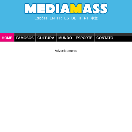
Edições
EN
FR
ES
DE
IT
PT
中文
HOME
FAMOSOS
CULTURA
MUNDO
ESPORTE
CONTATO