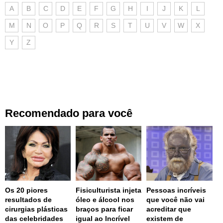
A
B
C
D
E
F
G
H
I
J
K
L
M
N
O
P
Q
R
S
T
U
V
W
X
Y
Z
Recomendado para você
Os 20 piores
Fisiculturista injeta
Pessoas incríveis
resultados de
óleo e álcool nos
que você não vai
cirurgias plásticas
braços para ficar
acreditar que
das celebridades
igual ao Incrível
existem de