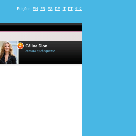
Edições
EN
FR
ES
DE
IT
PT
中文
4
5
Céline Dion
Ana Maria Br
cantora quebequense
apresentadora de t
jornalista brasileir