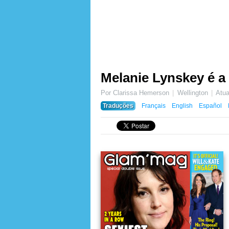
Melanie Lynskey é a
Por Clarissa Hemerson
Wellington
Atu
Traduções
Français
English
Español