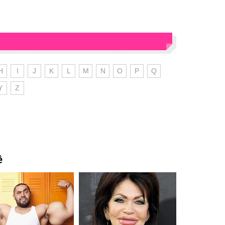
H
I
J
K
L
M
N
O
P
Q
Y
Z
ê