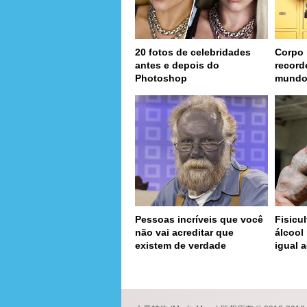
20 fotos de celebridades
Corpo 
antes e depois do
record
Photoshop
mund
Pessoas incríveis que você
Fisicul
não vai acreditar que
álcool
existem de verdade
igual a
page