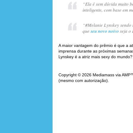
“
Ela é sem dúvida muito bo
inteligente, com base em m
“
#Melanie Lynskey sendo
que
seu novo noivo
seja o
A maior vantagem do prêmio é que a at
imprensa durante as próximas semanas.
Lynskey é a atriz mais sexy do mundo?
Copyright © 2026 Mediamass via AMP™. 
(mesmo com autorização).