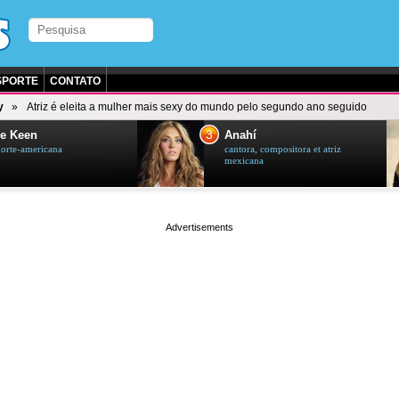
SPORTE
CONTATO
y
Atriz é eleita a mulher mais sexy do mundo pelo segundo ano seguido
3
e Keen
Anahí
norte-americana
cantora, compositora et atriz
mexicana
page served in 0.002s (0,4)