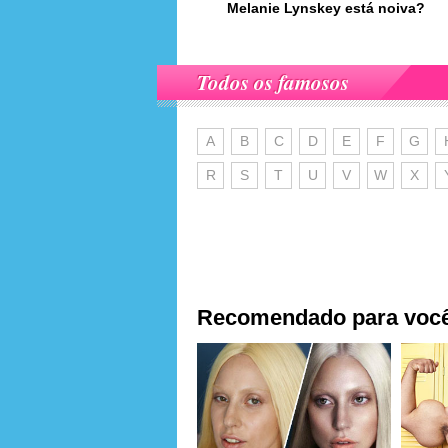
Melanie Lynskey está noiva?
Todos os famosos
A
B
C
D
E
F
G
R
S
T
U
V
W
X
Recomendado para voc