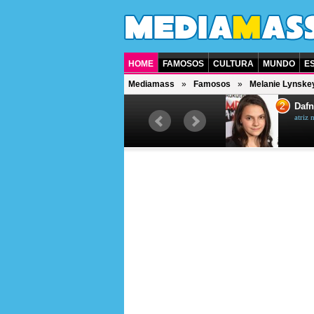
HOME
FAMOSOS
CULTURA
MUNDO
E
Mediamass
Famosos
Melanie Lynske
1
2
Jet Li
Dafn
ator chinês
atriz 