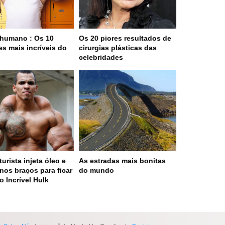
humano : Os 10
Os 20 piores resultados de
es mais incríveis do
cirurgias plásticas das
o
celebridades
turista injeta óleo e
As estradas mais bonitas
 nos braços para ficar
do mundo
o Incrível Hulk
 served in 0.002s (0,4)