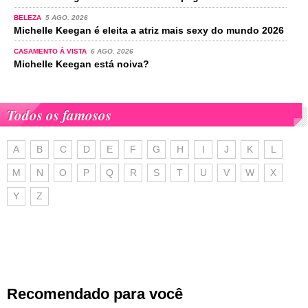
BELEZA
5 AGO. 2026
Michelle Keegan é eleita a atriz mais sexy do mundo 2026
CASAMENTO À VISTA
6 AGO. 2026
Michelle Keegan está noiva?
Todos os famosos
A
B
C
D
E
F
G
H
I
J
K
L
M
N
O
P
Q
R
S
T
U
V
W
X
Y
Z
Recomendado para você