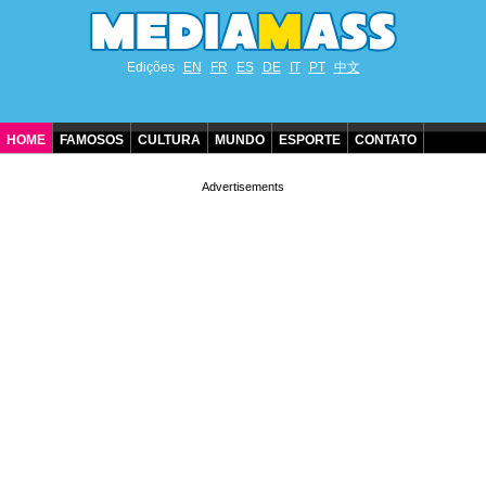
Edições
EN
FR
ES
DE
IT
PT
中文
HOME
FAMOSOS
CULTURA
MUNDO
ESPORTE
CONTATO