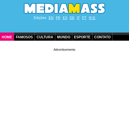
Edições
EN
FR
ES
DE
IT
PT
中文
HOME
FAMOSOS
CULTURA
MUNDO
ESPORTE
CONTATO