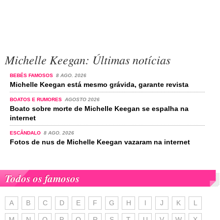
Michelle Keegan: Últimas notícias
BEBÉS FAMOSOS
8 AGO. 2026
Michelle Keegan está mesmo grávida, garante revista
BOATOS E RUMORES
AGOSTO 2026
Boato sobre morte de Michelle Keegan se espalha na
internet
ESCÂNDALO
8 AGO. 2026
Fotos de nus de Michelle Keegan vazaram na internet
Todos os famosos
A
B
C
D
E
F
G
H
I
J
K
L
M
N
O
P
Q
R
S
T
U
V
W
X