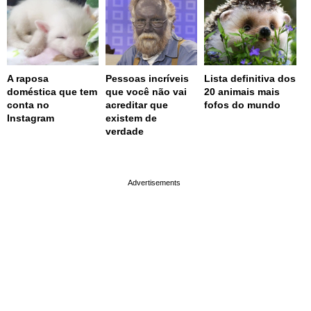
A raposa
Pessoas incríveis
Lista definitiva dos
doméstica que tem
que você não vai
20 animais mais
conta no
acreditar que
fofos do mundo
Instagram
existem de
verdade
page served in 0.001s (0,4)