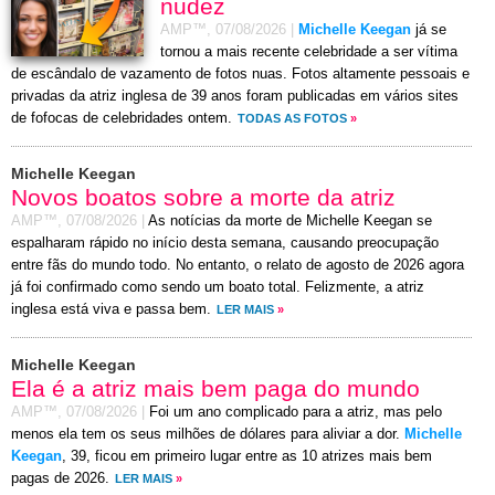
nudez
AMP™,
07/08/2026
|
Michelle Keegan
já se
tornou a mais recente celebridade a ser vítima
de escândalo de vazamento de fotos nuas. Fotos altamente pessoais e
privadas da atriz inglesa de 39 anos foram publicadas em vários sites
de fofocas de celebridades ontem.
TODAS AS FOTOS
»
Michelle Keegan
Novos boatos sobre a morte da atriz
AMP™,
07/08/2026
|
As notícias da morte de Michelle Keegan se
espalharam rápido no início desta semana, causando preocupação
entre fãs do mundo todo. No entanto, o relato de agosto de 2026 agora
já foi confirmado como sendo um boato total. Felizmente, a atriz
inglesa está viva e passa bem.
LER MAIS
»
Michelle Keegan
Ela é a atriz mais bem paga do mundo
AMP™,
07/08/2026
|
Foi um ano complicado para a atriz, mas pelo
menos ela tem os seus milhões de dólares para aliviar a dor.
Michelle
Keegan
, 39, ficou em primeiro lugar entre as 10 atrizes mais bem
pagas de 2026.
LER MAIS
»