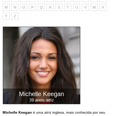
M
N
O
P
Q
R
S
T
U
V
W
X
Y
Z
Michelle Keegan
39 anos, atriz
Michelle Keegan
é uma atriz inglesa, mais conhecida por seu