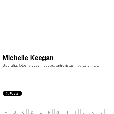
Michelle Keegan
Biografia, fotos, vídeos, notícias, entrevistas, flagras e mais.
A
B
C
D
E
F
G
H
I
J
K
L