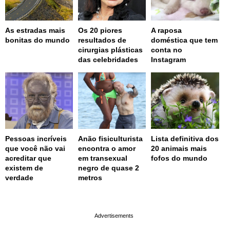
As estradas mais
Os 20 piores
A raposa
bonitas do mundo
resultados de
doméstica que tem
cirurgias plásticas
conta no
das celebridades
Instagram
Pessoas incríveis
Anão fisiculturista
Lista definitiva dos
que você não vai
encontra o amor
20 animais mais
acreditar que
em transexual
fofos do mundo
existem de
negro de quase 2
verdade
metros
page served in 0.002s (0,4)