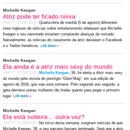
Michelle Keegan
Atriz pode ter ficado noiva
AMP™,
07-08-2026
|
Quarta-feira de manhã (5 de agosto) diferentes
sites ingleses de notícias sobre entretenimento relataram que Michelle
Keegan e seu namorado estariam comprando alianças de noivado.
Naturalmente, as notícias do casamento da atriz deixaram o Facebook
e o Twitter frenéticos.
LER MAIS
»
Michelle Keegan
Ela ainda é a atriz mais sexy do mundo
AMP™,
07/08/2026
|
Michelle Keegan
, 39, foi eleita a
Atriz mais sexy
do mundo
pela revista de prestígio “Glam’Mag”, em sua edição de
agosto de 2026, que saiu esta semana. Pelo segundo ano seguido, a
gata derrotou outras mulheres tão lindas quanto para pegar o primeiro
lugar.
LER MAIS
»
Michelle Keegan
Ela está solteira… outra vez?
AMP™,
07/08/2026
|
No início desta semana, surgiram notícias de que
Michelle Keegan, 39, e seu parceiro haviam terminado. Será que a atriz