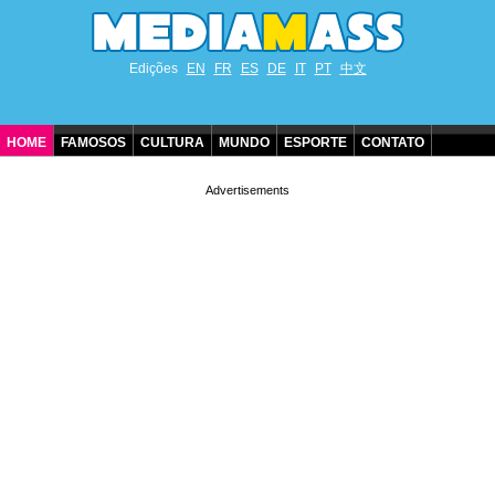
Edições
EN
FR
ES
DE
IT
PT
中文
HOME
FAMOSOS
CULTURA
MUNDO
ESPORTE
CONTATO