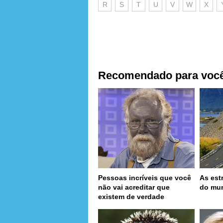
R
S
T
U
V
W
X
Recomendado para voc
Pessoas incríveis que você
As est
não vai acreditar que
do mu
existem de verdade