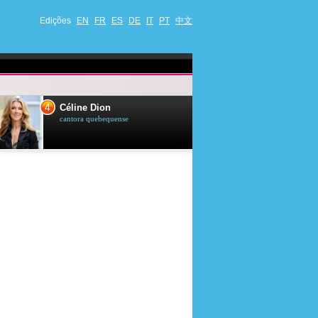
Edições
EN
FR
ES
DE
IT
PT
中文
4
5
Céline Dion
Ana Maria Br
cantora quebequense
apresentadora de t
jornalista brasileir