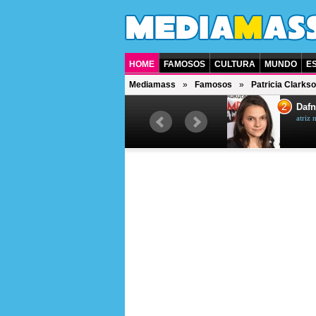
HOME
FAMOSOS
CULTURA
MUNDO
E
Mediamass
Famosos
Patricia Clarks
1
2
Jet Li
Dafn
ator chinês
atriz 