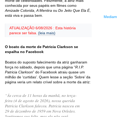
morte de celebridades. Felizmente, a atriz mais
conhecida por seus papéis em filmes como
Amizade Colorida
,
A Mentira
ou
Do Jeito Que Ela É
,
está viva e passa bem.
Mediama
ATUALIZAÇÃO 6/08/2026 : Esta história
parece ser falsa.
(leia mais)
O boato da morte de Patricia Clarkson se
espalha no Facebook
Boatos do suposto falecimento da atriz ganharam
força no sábado, depois que uma página “
R.I.P.
Patricia Clarkson
” do Facebook atraiu quase um
milhão de ‘curtidas’. Quem lesse a seção ‘Sobre’ da
página veria um relato crível sobre a morte da atriz:
“Às cerca de 11 horas da manhã, no terça-
feira (4 de agosto de 2026), nossa querida
Patricia Clarkson faleceu. Patricia nasceu em
29 de dezembro de 1959 em Nova Orleães.
Sentiremos sua falta, mas ela não será