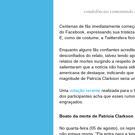
condolências comentando e
Centenas de fãs imediatamente começ
do Facebook, expressando sua tristeza 
E, como de costume, a Twittersfera fic
Enquanto alguns fãs confiantes acredit
desconfiados do relato, talvez tendo a
relatos de mortes surgindo a respeito 
salientaram que a notícia não havia si
americana de destaque, indicando que f
magnitude de Patricia Clarkson seria u
Uma
votação recente
realizada para o 
dos participantes acha que esses rumo
engraçados.
Boato da morte de Patricia Clarkson 
No quarta-feira (05 de agosto), os repr
não estava morta. “Ela entra para a lon