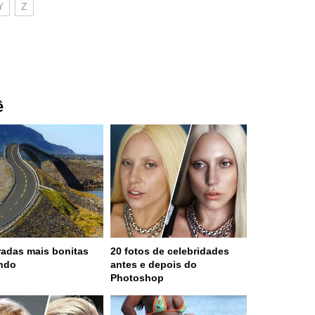
Y
Z
ê
radas mais bonitas
20 fotos de celebridades
ndo
antes e depois do
Photoshop