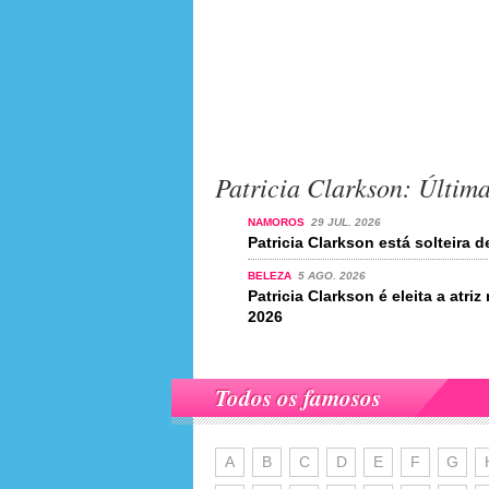
Patricia Clarkson: Última
NAMOROS
29 JUL. 2026
Patricia Clarkson está solteira 
BELEZA
5 AGO. 2026
Patricia Clarkson é eleita a atr
2026
Todos os famosos
A
B
C
D
E
F
G