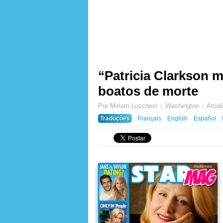
“Patricia Clarkson mo
boatos de morte
Por Miriam Lucchesi
Washington
Atua
Traduções
Français
English
Español