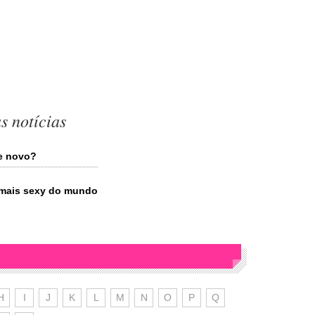
s notícias
de novo?
iz mais sexy do mundo
H
I
J
K
L
M
N
O
P
Q