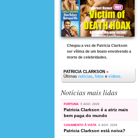
Chegou a vez de Patricia Clarkson
ser vítima de um boato envolvendo a
morte de celebridades.
PATRICIA CLARKSON
»
Últimas
notícias
,
fotos
e
vídeos
.
Notícias mais lidas
FORTUNA
5 AGO. 2026
Patricia Clarkson é a atriz mais
bem paga do mundo
CASAMENTO À VISTA
6 AGO. 2026
Patricia Clarkson está noiva?