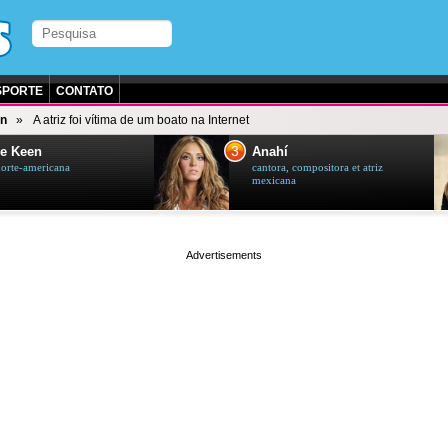
SPORTE
CONTATO
on
A atriz foi vítima de um boato na Internet
3
e Keen
Anahí
norte-americana
cantora, compositora et atriz
mexicana
page served in 0.001s (0,4)