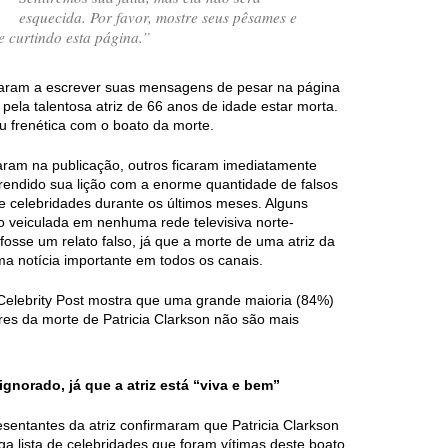
esquecida. Por favor, mostre seus pêsames e
 curtindo esta página.”
aram a escrever suas mensagens de pesar na página
pela talentosa atriz de 66 anos de idade estar morta.
ou frenética com o boato da morte.
aram na publicação, outros ficaram imediatamente
prendido sua lição com a enorme quantidade de falsos
de celebridades durante os últimos meses. Alguns
do veiculada em nenhuma rede televisiva norte-
osse um relato falso, já que a morte de uma atriz da
ma notícia importante em todos os canais.
Celebrity Post mostra que uma grande maioria (84%)
res da morte de Patricia Clarkson não são mais
ignorado, já que a atriz está “viva e bem”
esentantes da atriz confirmaram que Patricia Clarkson
ga lista de celebridades que foram vítimas deste boato.