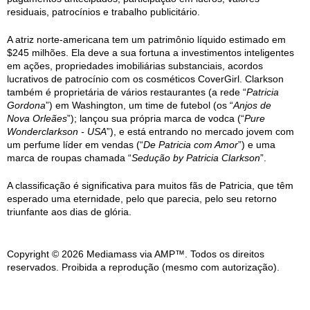
residuais, patrocínios e trabalho publicitário.
A atriz norte-americana tem um patrimônio líquido estimado em
$245 milhões. Ela deve a sua fortuna a investimentos inteligentes
em ações, propriedades imobiliárias substanciais, acordos
lucrativos de patrocínio com os cosméticos CoverGirl. Clarkson
também é proprietária de vários restaurantes (a rede “
Patricia
Gordona
”) em Washington, um time de futebol (os “
Anjos de
Nova Orleães
”); lançou sua própria marca de vodca (“
Pure
Wonderclarkson - USA
”), e está entrando no mercado jovem com
um perfume líder em vendas (“
De Patricia com Amor
”) e uma
marca de roupas chamada “
Sedução by Patricia Clarkson
”.
A classificação é significativa para muitos fãs de Patricia, que têm
esperado uma eternidade, pelo que parecia, pelo seu retorno
triunfante aos dias de glória.
Copyright © 2026 Mediamass via AMP™. Todos os direitos
reservados. Proibida a reprodução (mesmo com autorização).