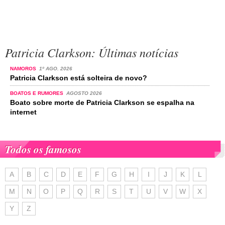
Patricia Clarkson: Últimas notícias
NAMOROS
1º AGO. 2026
Patricia Clarkson está solteira de novo?
BOATOS E RUMORES
AGOSTO 2026
Boato sobre morte de Patricia Clarkson se espalha na
internet
Todos os famosos
A
B
C
D
E
F
G
H
I
J
K
L
M
N
O
P
Q
R
S
T
U
V
W
X
Y
Z