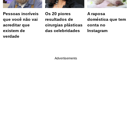
Pessoas incríveis
Os 20 piores
A raposa
que você não vai
resultados de
doméstica que tem
acreditar que
cirurgias plásticas
conta no
existem de
das celebridades
Instagram
verdade
page served in 0.001s (0,4)