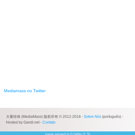
Mediamass no Twitter
大量转体 (MediaMass) 版权所有 © 2012-2018 -
Sobre Nós
(português) -
Hosted by Gandi.net -
Contato
page served in 0.049s (1,3)