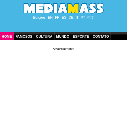
Edições
EN
FR
ES
DE
IT
PT
中文
HOME
FAMOSOS
CULTURA
MUNDO
ESPORTE
CONTATO