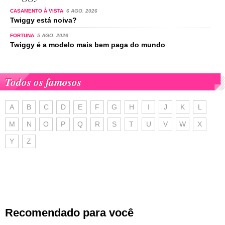
CASAMENTO À VISTA
6 AGO. 2026
Twiggy está noiva?
FORTUNA
5 AGO. 2026
Twiggy é a modelo mais bem paga do mundo
Todos os famosos
A
B
C
D
E
F
G
H
I
J
K
L
M
N
O
P
Q
R
S
T
U
V
W
X
Y
Z
Recomendado para você