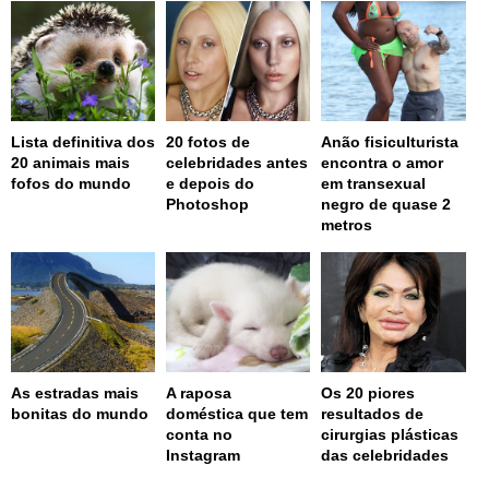
Lista definitiva dos
20 fotos de
Anão fisiculturista
20 animais mais
celebridades antes
encontra o amor
fofos do mundo
e depois do
em transexual
Photoshop
negro de quase 2
metros
As estradas mais
A raposa
Os 20 piores
bonitas do mundo
doméstica que tem
resultados de
conta no
cirurgias plásticas
Instagram
das celebridades