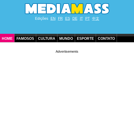
Edições
EN
FR
ES
DE
IT
PT
中文
HOME
FAMOSOS
CULTURA
MUNDO
ESPORTE
CONTATO