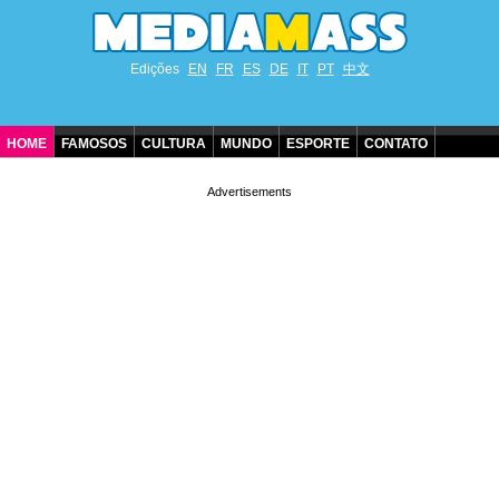
Edições
EN
FR
ES
DE
IT
PT
中文
HOME
FAMOSOS
CULTURA
MUNDO
ESPORTE
CONTATO