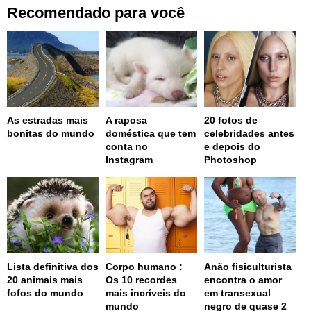
Recomendado para você
As estradas mais
A raposa
20 fotos de
bonitas do mundo
doméstica que tem
celebridades antes
conta no
e depois do
Instagram
Photoshop
Lista definitiva dos
Corpo humano :
Anão fisiculturista
20 animais mais
Os 10 recordes
encontra o amor
fofos do mundo
mais incríveis do
em transexual
mundo
negro de quase 2