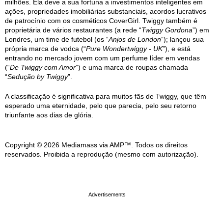
milhões. Ela deve a sua fortuna a investimentos inteligentes em
ações, propriedades imobiliárias substanciais, acordos lucrativos
de patrocínio com os cosméticos CoverGirl. Twiggy também é
proprietária de vários restaurantes (a rede “
Twiggy Gordona
”) em
Londres, um time de futebol (os “
Anjos de London
”); lançou sua
própria marca de vodca (“
Pure Wondertwiggy - UK
”), e está
entrando no mercado jovem com um perfume líder em vendas
(“
De Twiggy com Amor
”) e uma marca de roupas chamada
“
Sedução by Twiggy
”.
A classificação é significativa para muitos fãs de Twiggy, que têm
esperado uma eternidade, pelo que parecia, pelo seu retorno
triunfante aos dias de glória.
Copyright © 2026 Mediamass via AMP™. Todos os direitos
reservados. Proibida a reprodução (mesmo com autorização).