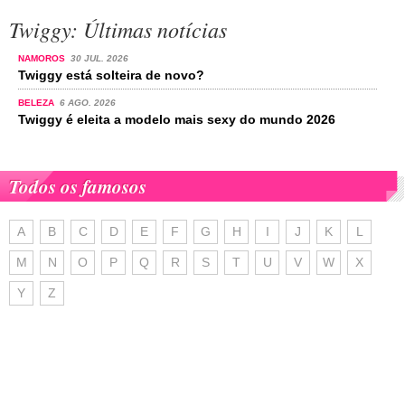
Twiggy: Últimas notícias
NAMOROS
30 JUL. 2026
Twiggy está solteira de novo?
BELEZA
6 AGO. 2026
Twiggy é eleita a modelo mais sexy do mundo 2026
Todos os famosos
A
B
C
D
E
F
G
H
I
J
K
L
M
N
O
P
Q
R
S
T
U
V
W
X
Y
Z