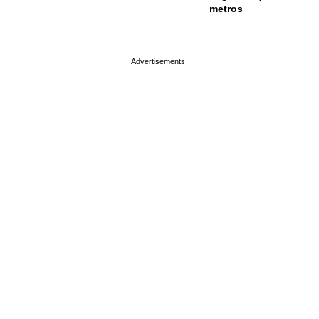
metros
page served in 0.001s (0,4)