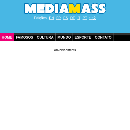
Edições
EN
FR
ES
DE
IT
PT
中文
HOME
FAMOSOS
CULTURA
MUNDO
ESPORTE
CONTATO