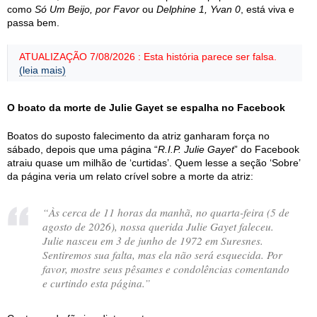
como
Só Um Beijo, por Favor
ou
Delphine 1, Yvan 0
, está viva e
passa bem.
ATUALIZAÇÃO 7/08/2026 : Esta história parece ser falsa.
(leia mais)
O boato da morte de Julie Gayet se espalha no Facebook
Boatos do suposto falecimento da atriz ganharam força no
sábado, depois que uma página “
R.I.P. Julie Gayet
” do Facebook
atraiu quase um milhão de ‘curtidas’. Quem lesse a seção ‘Sobre’
da página veria um relato crível sobre a morte da atriz:
“Às cerca de 11 horas da manhã, no quarta-feira (5 de
agosto de 2026), nossa querida Julie Gayet faleceu.
Julie nasceu em 3 de junho de 1972 em Suresnes.
Sentiremos sua falta, mas ela não será esquecida. Por
favor, mostre seus pêsames e condolências comentando
e curtindo esta página.”