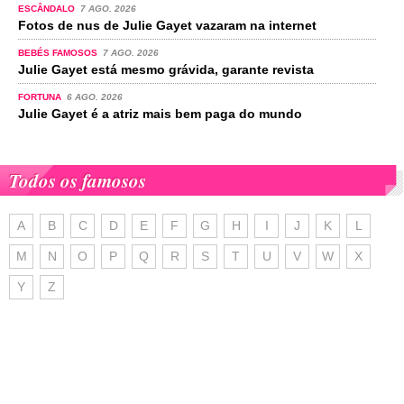
ESCÂNDALO
7 AGO. 2026
Fotos de nus de Julie Gayet vazaram na internet
BEBÉS FAMOSOS
7 AGO. 2026
Julie Gayet está mesmo grávida, garante revista
FORTUNA
6 AGO. 2026
Julie Gayet é a atriz mais bem paga do mundo
Todos os famosos
A
B
C
D
E
F
G
H
I
J
K
L
M
N
O
P
Q
R
S
T
U
V
W
X
Y
Z