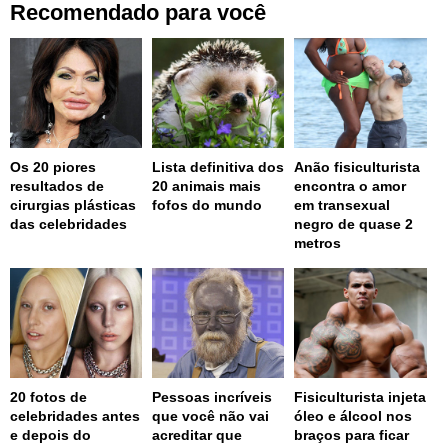
Recomendado para você
Os 20 piores
Lista definitiva dos
Anão fisiculturista
resultados de
20 animais mais
encontra o amor
cirurgias plásticas
fofos do mundo
em transexual
das celebridades
negro de quase 2
metros
20 fotos de
Pessoas incríveis
Fisiculturista injeta
celebridades antes
que você não vai
óleo e álcool nos
e depois do
acreditar que
braços para ficar