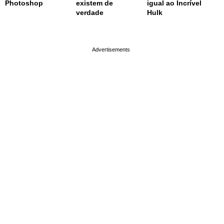
Photoshop
existem de
igual ao Incrível
verdade
Hulk
page served in 0.001s (0,4)