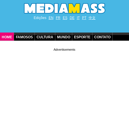
Edições
EN
FR
ES
DE
IT
PT
中文
HOME
FAMOSOS
CULTURA
MUNDO
ESPORTE
CONTATO