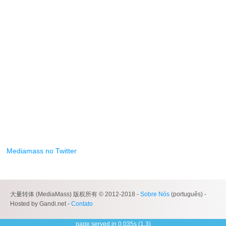
Mediamass no Twitter
大量转体 (MediaMass) 版权所有 © 2012-2018 -
Sobre Nós
(português) -
Hosted by Gandi.net -
Contato
page served in 0.035s (1,3)