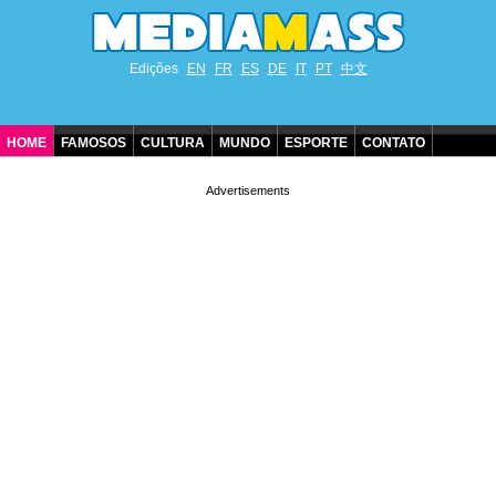
Edições
EN
FR
ES
DE
IT
PT
中文
HOME
FAMOSOS
CULTURA
MUNDO
ESPORTE
CONTATO