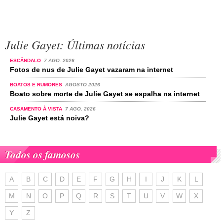
Julie Gayet: Últimas notícias
ESCÂNDALO
7 AGO. 2026
Fotos de nus de Julie Gayet vazaram na internet
BOATOS E RUMORES
AGOSTO 2026
Boato sobre morte de Julie Gayet se espalha na internet
CASAMENTO À VISTA
7 AGO. 2026
Julie Gayet está noiva?
Todos os famosos
A
B
C
D
E
F
G
H
I
J
K
L
M
N
O
P
Q
R
S
T
U
V
W
X
Y
Z