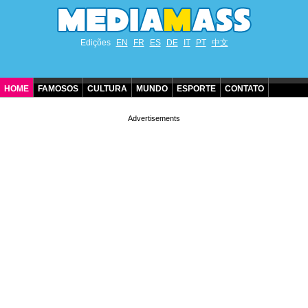
Edições
EN
FR
ES
DE
IT
PT
中文
HOME
FAMOSOS
CULTURA
MUNDO
ESPORTE
CONTATO