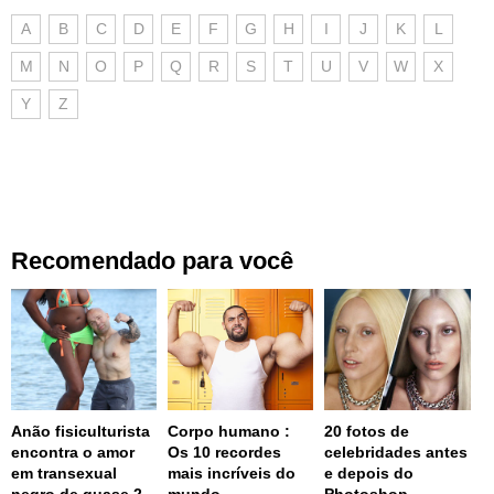
A
B
C
D
E
F
G
H
I
J
K
L
M
N
O
P
Q
R
S
T
U
V
W
X
Y
Z
Recomendado para você
Anão fisiculturista
Corpo humano :
20 fotos de
encontra o amor
Os 10 recordes
celebridades antes
em transexual
mais incríveis do
e depois do