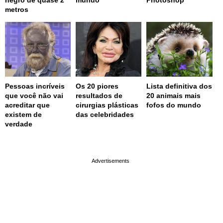
negro de quase 2
mundo
Photoshop
metros
Pessoas incríveis
Os 20 piores
Lista definitiva dos
que você não vai
resultados de
20 animais mais
acreditar que
cirurgias plásticas
fofos do mundo
existem de
das celebridades
verdade
page served in 0.001s (0,4)